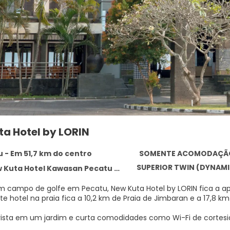
ta Hotel by LORIN
 - Em 51,7 km do centro
SOMENTE ACOMODAÇÃ
SUPERIOR TWIN (DYNAM
 Hotel Kawasan Pecatu Indah Resort Pecatu, Pecatu 80364
m campo de golfe em Pecatu, New Kuta Hotel by LORIN fica a ap
uwatu. Este hotel na praia fica a 10,2 km de Praia de Jimbaran e a 17,8
vista em um jardim e curta comodidades como Wi-Fi de cortesia 
m passeio na praia.