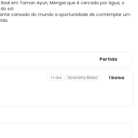
a Real em Taman Ayun, Mengwi que é cercado por água, o
do sol.
visitante cansado do mundo a oportunidade de contemplar um
ida.
Partida
1 bolsa
+1 dia
Economy Basic