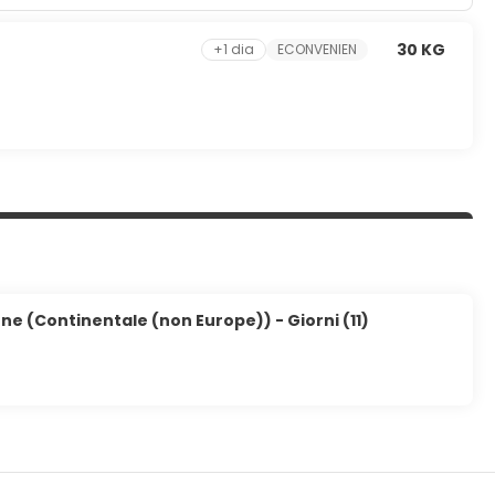
30 KG
+1 dia
ECONVENIEN
ne (Continentale (non Europe)) - Giorni (11)