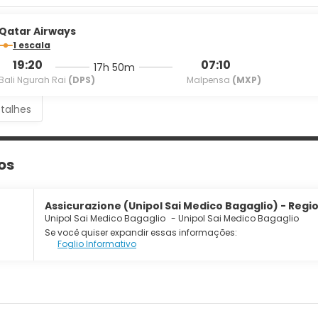
Qatar Airways
1 escala
19:20
07:10
17h 50m
Bali Ngurah Rai
(DPS)
Malpensa
(MXP)
etalhes
os
Assicurazione (Unipol Sai Medico Bagaglio) - Regio
Unipol Sai Medico Bagaglio
-
Unipol Sai Medico Bagaglio
Se você quiser expandir essas informações:
Foglio Informativo