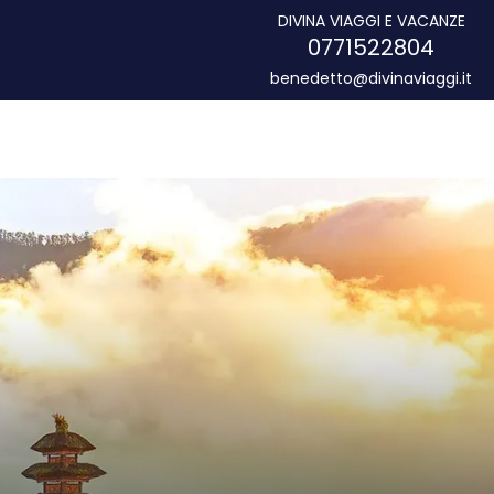
DIVINA VIAGGI E VACANZE
0771522804
benedetto@divinaviaggi.it