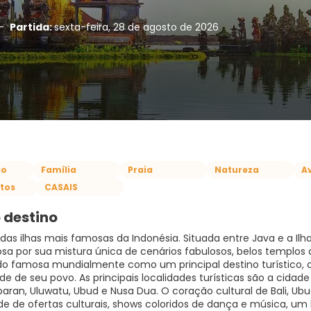
-
Partida:
sexta-feira, 28 de agosto de 2026
co
Família
Praia
Natureza
A
tos
CASAIS
 destino
das ilhas mais famosas da Indonésia. Situada entre Java e a Ilha
osa por sua mistura única de cenários fabulosos, belos templos 
ido famosa mundialmente como um principal destino turístico, c
de de seu povo. As principais localidades turísticas são a cidad
aran, Uluwatu, Ubud e Nusa Dua. O coração cultural de Bali, Ubud
e de ofertas culturais, shows coloridos de dança e música, u