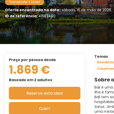
Transporte + Hotel
Oferta encontrada na data::
sábado, 16 de maio de 2026
ID de referência:
41582480
Temas
preço por pessoa desde
Românti
1.869 €
Casamen
Sobre o
Baseado em 2 adultos
Bali é uma 
ilha é fam
Reserve esta ideia
Bali tem s
hospitalida
Sanur, Jimb
Quer!
uma miríad