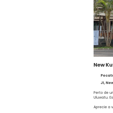
New Ku
Pecatu
Jl, New Kuta
Perto de u
Ul
Aprecie a 
fácil dar u