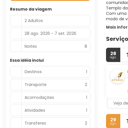
comunidade
Templo da 
Resumo da viagem
Com uma ri
modo de vid
2 Adultos
Mais inf
28 ago. 2026 - 7 set. 2026
Serviço
Noites
8
28
ago.
Essa idéia inclui
Destinos
1
Transporte
2
Acomodações
1
Veja d
Atividades
1
29
Transferes
2
ago.