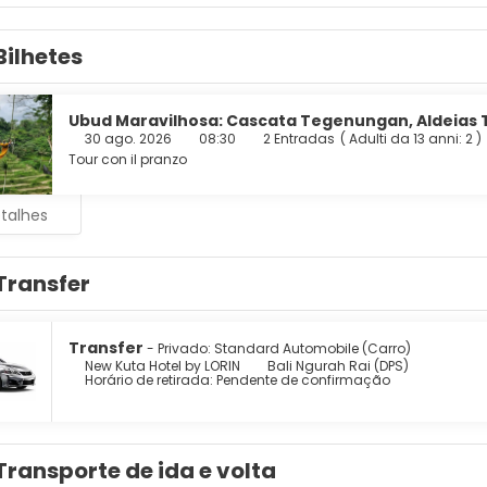
m de nossos 70 quartos com smart TVs. A propriedade oferece 
Bilhetes
rsão. As comodidades incluem cofres e garrafas de água grátis.
e.
 manhã (buffet) disponível diariamente, entre 7h e 10h, media
Ubud Maravilhosa: Cascata Tegenungan, Aldeias T
30 ago. 2026
08:30
2 Entradas
(
Adulti da 13 anni: 2
)
ades presentes incluem um business center 24 horas, serviço 
Tour con il pranzo
el oferece instalações para eventos, como um centro de confer
está disponível no local.
etalhes
Transfer
Transfer
- Privado: Standard Automobile (Carro)
New Kuta Hotel by LORIN
Bali Ngurah Rai (DPS)
Horário de retirada: Pendente de confirmação
Transporte de ida e volta