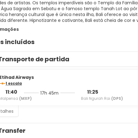
s de artistas. Os templos imperdíveis são o Templo da Famíli
Água Sagrada em Sebatu e o famoso templo Tanah Lot ao pôr 
ca herança cultural que é única nesta ilha, Bali oferece ao 
a diferente. Hipnotizante e cativante, Bali está cheia de cor e v
ormações
s incluídos
Transporte de partida
Etihad Airways
1 escala
11:40
11:25
17h 45m
Malpensa
(MXP)
Bali Ngurah Rai
(DPS)
etalhes
Transfer