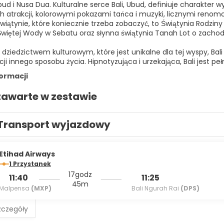
bud i Nusa Dua. Kulturalne serce Bali, Ubud, definiuje charakte
ch atrakcji, kolorowymi pokazami tańca i muzyki, licznymi ren
Świątynie, które koniecznie trzeba zobaczyć, to Świątynia Rodzi
Świętej Wody w Sebatu oraz słynna świątynia Tanah Lot o zachod
dziedzictwem kulturowym, które jest unikalne dla tej wyspy, B
i innego sposobu życia. Hipnotyzująca i urzekająca, Bali jest pełn
formacji
zawarte w zestawie
Transport wyjazdowy
Etihad Airways
1 Przystanek
17godz
11:40
11:25
45m
Malpensa
(MXP)
Bali Ngurah Rai
(DPS)
zczegóły