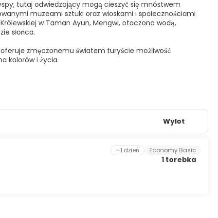
r wyspy; tutaj odwiedzający mogą cieszyć się mnóstwem
omowanymi muzeami sztuki oraz wioskami i społecznościami
ny Królewskiej w Taman Ayun, Mengwi, otoczona wodą,
zie słońca.
ali oferuje zmęczonemu światem turyście możliwość
a kolorów i życia.
Wylot
+1 dzień
Economy Basic
1 torebka