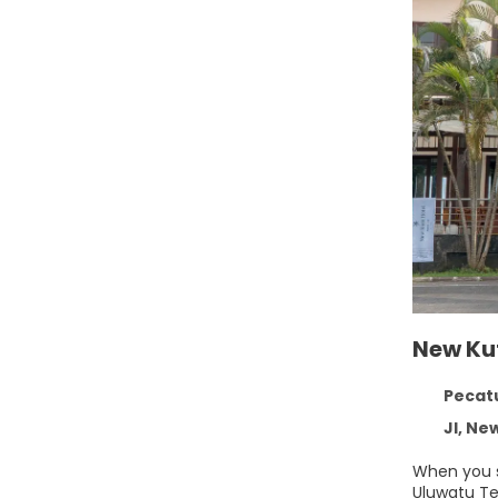
New Ku
Pecatu
Jl, New Kuta
When you s