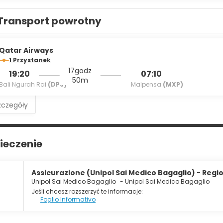
Transport powrotny
Qatar Airways
1 Przystanek
17godz
19:20
07:10
50m
Bali Ngurah Rai
(DPS)
Malpensa
(MXP)
zczegóły
ieczenie
Assicurazione (Unipol Sai Medico Bagaglio) - Regio
Unipol Sai Medico Bagaglio
-
Unipol Sai Medico Bagaglio
Jeśli chcesz rozszerzyć te informacje:
Foglio Informativo