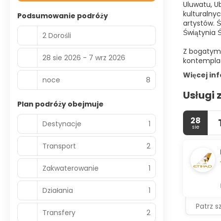
Uluwatu, U
kulturalny
Podsumowanie podróży
artystów. 
Świątynia 
2 Dorośli
Z bogatym 
28 sie 2026 - 7 wrz 2026
kontemplacj
Więcej in
noce
8
Usługi 
Plan podróży obejmuje
28
Destynacje
1
sie
Transport
2
Zakwaterowanie
1
Działania
1
Patrz s
Transfery
2