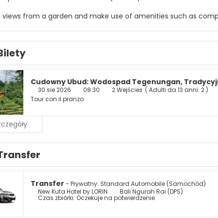
e views from a garden and make use of amenities such as compl
mentary beach shuttle makes getting to the surf and sand a b
e of 70 guestrooms featuring Smart televisions. Complimentary 
Bilety
g is available for your entertainment. Conveniences include s
ily.
kfasts are available daily from 7:00 AM to 10:00 AM for a fee.
Cudowny Ubud: Wodospad Tegenungan, Tradycyjne
30 sie 2026
08:30
2 Wejścies
(
Adulti da 13 anni: 2
)
enities include a 24-hour business center, dry cleaning/laundry 
Tour con il pranzo
st of a conference center and 5 meeting rooms. Free self parking
zczegóły
Transfer
Transfer
- Prywatny: Standard Automobile (Samochód)
New Kuta Hotel by LORIN
Bali Ngurah Rai (DPS)
Czas zbiórki: Oczekuje na potwierdzenie