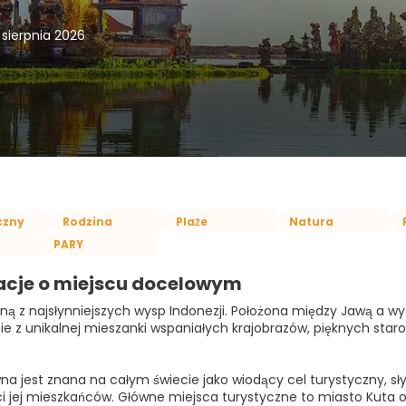
 sierpnia 2026
czny
Rodzina
Plaże
Natura
PARY
acje o miejscu docelowym
edną z najsłynniejszych wysp Indonezji. Położona między Jawą a w
ie z unikalnej mieszanki wspaniałych krajobrazów, pięknych staro
na jest znana na całym świecie jako wiodący cel turystyczny, słyn
i jej mieszkańców. Główne miejsca turystyczne to miasto Kuta o