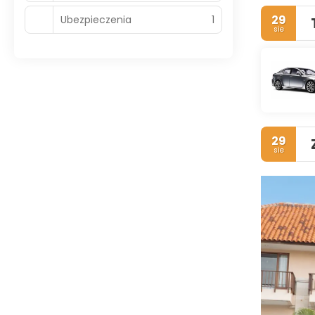
29
Ubezpieczenia
1
sie
29
sie