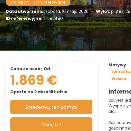
Transport + Zakwaterowanie
Data utworzenia:
sobota, 16 maja 2026
-
Wylot:
piątek, 28
ID referencyjne:
41582480
Motywy
Cena za osobę Od
romanty
1.869 €
Wesela
Inform
Oparte na 2 dorośli ludzie
Bali jest j
Wyspa słyn
Zarezerwuj ten pomysł
plaż.
Bali od daw
Chcę to!
gościnnośc