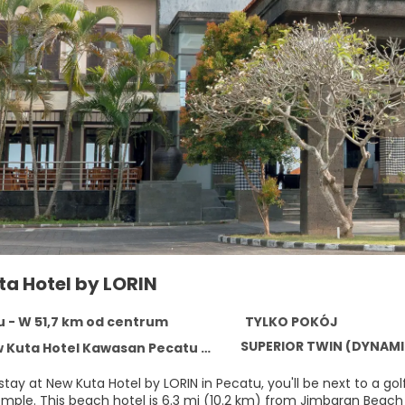
ta Hotel by LORIN
 - W 51,7 km od centrum
TYLKO POKÓJ
SUPERIOR TWIN (DYNAM
 Hotel Kawasan Pecatu Indah Resort Pecatu, Pecatu 80364
tay at New Kuta Hotel by LORIN in Pecatu, you'll be next to a go
Uluwatu Temple. This beach hotel is 6.3 mi (10.2 km) from Jimbaran