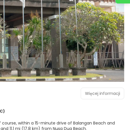
Więcej informacji
IC)
lf course, within a 15-minute drive of Balangan Beach and
 Beach and 11.1 mi (17.8 km) from Nusa Dua Beach.