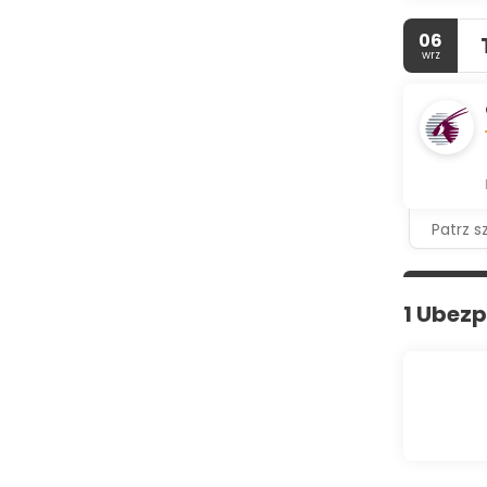
06
wrz
Patrz s
1 Ubezp