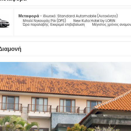
Μεταφορά
- Ιδιωτικό: Standard Automobile (Αυτοκίνητο)
Μπαλί Νγκουράχ Ράι (DPS)
New Kuta Hotel by LORIN
Ώρα παραλαβής: Εκκρεμεί επιβεβαίωση
Μέγιστος χρόνος αναμον
Διαμονή