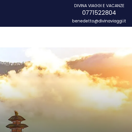
DIVINA VIAGGI E VACANZE
0771522804
benedetto@divinaviaggi.it