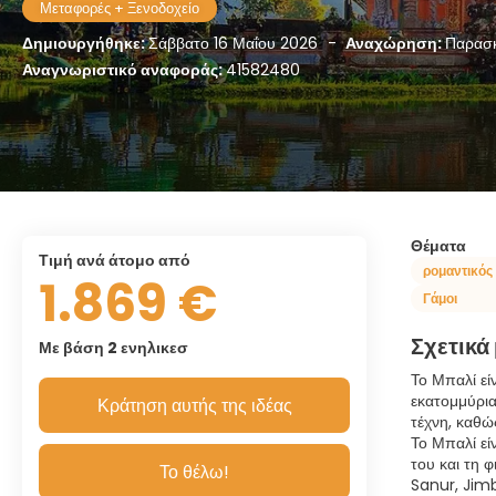
Μεταφορές + Ξενοδοχείο
Δημιουργήθηκε:
Σάββατο 16 Μαΐου 2026
-
Αναχώρηση:
Παρασκ
Αναγνωριστικό αναφοράς:
41582480
Θέματα
τιμή ανά άτομο από
ρομαντικός
1.869 €
Γάμοι
Σχετικά
Με βάση 2 ενηλικεσ
Το Μπαλί εί
εκατομμύρια
Κράτηση αυτής της ιδέας
τέχνη, καθώ
Το Μπαλί εί
του και τη 
Το θέλω!
Sanur, Jimb