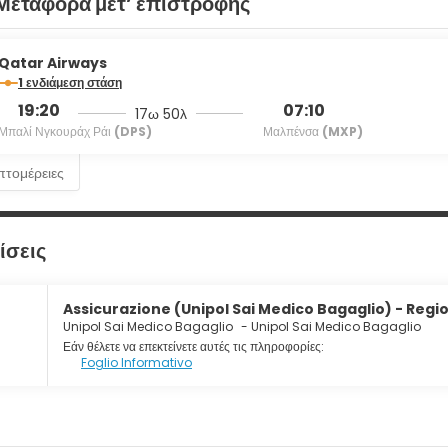
Μεταφορά μετ’ επιστροφής
Qatar Airways
1 ενδιάμεση στάση
19:20
07:10
17ω 50λ
Μπαλί Νγκουράχ Ράι
(DPS)
Μαλπένσα
(MXP)
επτομέρειες
ίσεις
Assicurazione (Unipol Sai Medico Bagaglio) - Regio
Unipol Sai Medico Bagaglio
-
Unipol Sai Medico Bagaglio
Εάν θέλετε να επεκτείνετε αυτές τις πληροφορίες:
Foglio Informativo