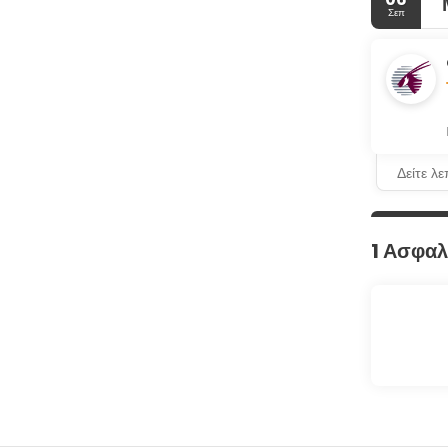
Σεπ
Δείτε λ
1 Ασφαλ