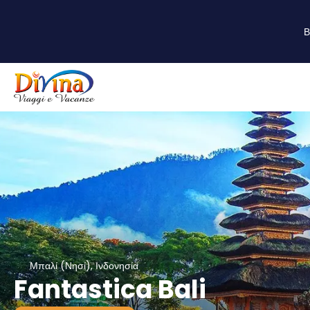
Β
Μπαλί (Νησί), Ινδονησία
Fantastica Bali