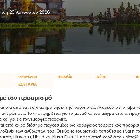
ευή 28 Αυγούστου 2026
οικογένεια
παραλία
φύση
πε
ΖΕΥΓΆΡΙΑ
 με τον προορισμό
ναι ένα από τα πιο διάσημα νησιά της Ινδονησίας. Ανάμεσα στην Ιάβα κα
 ανθρώπους. Το νησί φημίζεται για το μοναδικό του μείγμα από υπέροχ
ς και για τις πανέμορφες παραλίες.
ναι από καιρό διάσημο παγκοσμίως ως κορυφαίος τουριστικός προορισμό
φιλοξενία των ανθρώπων του. Οι κύριες τουριστικές τοποθεσίες είναι η
aran, Uluwatu, Ubud και Nusa Dua. Η πολιτιστική καρδιά του Μπαλί, 