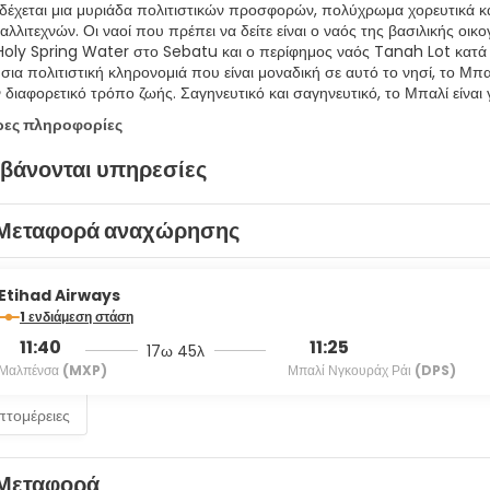
δέχεται μια μυριάδα πολιτιστικών προσφορών, πολύχρωμα χορευτικά και
καλλιτεχνών. Οι ναοί που πρέπει να δείτε είναι ο ναός της βασιλικής 
Holy Spring Water στο Sebatu και ο περίφημος ναός Tanah Lot κατά 
σια πολιτιστική κληρονομιά που είναι μοναδική σε αυτό το νησί, το Μ
ρες πληροφορίες
βάνονται υπηρεσίες
Μεταφορά αναχώρησης
Etihad Airways
1 ενδιάμεση στάση
11:40
11:25
17ω 45λ
Μαλπένσα
(MXP)
Μπαλί Νγκουράχ Ράι
(DPS)
επτομέρειες
Μεταφορά