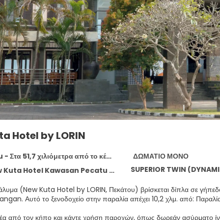
ta Hotel by LORIN
- Στα 51,7 χιλιόμετρα από το κέντρο
ΔΩΜΑΤΙΟ ΜΟΝΟ
SUPERIOR TWIN (DYNAM
 Hotel Kawasan Pecatu Indah Resort Pecatu, Pecatu 80364
άλυμα (New Kuta Hotel by LORIN, Πεκάτου) βρίσκεται δίπλα σε γήπεδ
Παραλία Balangan. Αυτό το ξενοδοχείο στην παραλία απέχει 10,2 χλμ. από
θέα από τον κήπο και κάντε χρήση παροχών, όπως δωρεάν ασύρματο ίντ