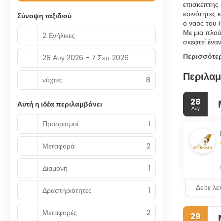
επισκέπτης 
κοινότητες 
Σύνοψη ταξιδιού
ο ναός του 
Με μια πλού
2 Ενήλικες
Περισσότε
28 Αυγ 2026 - 7 Σεπ 2026
Περιλαμ
νύχτες
8
28
Αυτή η ιδέα περιλαμβάνει
Αυγ
Προορισμοί
1
Μεταφορά
2
Διαμονή
1
Δείτε λ
Δραστηριότητες
1
Μεταφορές
2
29