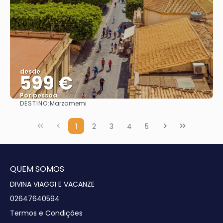
desde
599 €
Por pessoa
DESTINO:
Marzamemi
Vejo
1
2
3
4
5
QUEM SOMOS
DIVINA VIAGGI E VACANZE
02647640594
Termos e Condições