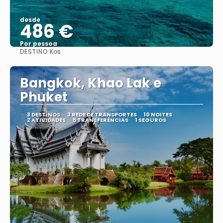
desde
486 €
Por pessoa
DESTINO:
Kos
Vejo
Bangkok, Khao Lak e
Phuket
3 DESTINOS
3 REDE DE TRANSPORTES
10 NOITES
2 ATIVIDADES
5 TRANSFERÊNCIAS
1 SEGUROS