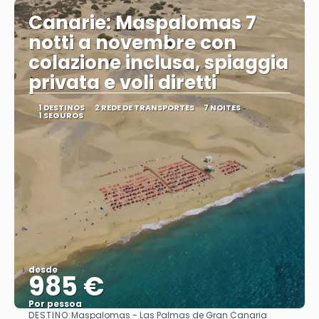
Canarie: Maspalomas 7
notti a novembre con
colazione inclusa, spiaggia
privata e voli diretti
1 DESTINOS
2 REDE DE TRANSPORTES
7 NOITES
1 SEGUROS
desde
985 €
Por pessoa
DESTINO:
Maspalomas - Las Palmas de Gran Canaria