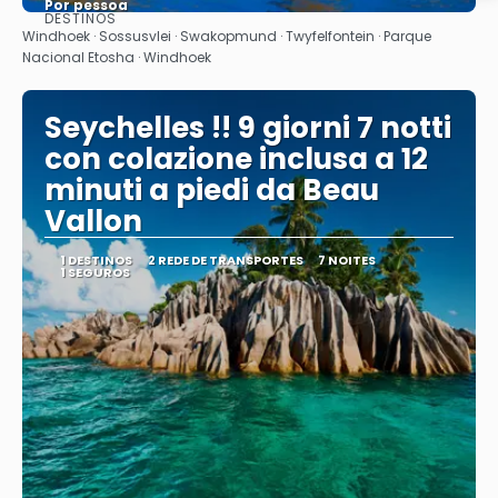
Por pessoa
DESTINOS
Vejo
Windhoek · Sossusvlei · Swakopmund · Twyfelfontein · Parque
Nacional Etosha · Windhoek
Seychelles !! 9 giorni 7 notti
con colazione inclusa a 12
minuti a piedi da Beau
Vallon
1 DESTINOS
2 REDE DE TRANSPORTES
7 NOITES
1 SEGUROS