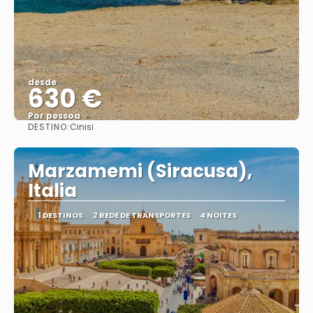
desde
630 €
Por pessoa
DESTINO:
Cinisi
Vejo
Marzamemi (Siracusa),
Italia
1 DESTINOS
2 REDE DE TRANSPORTES
4 NOITES