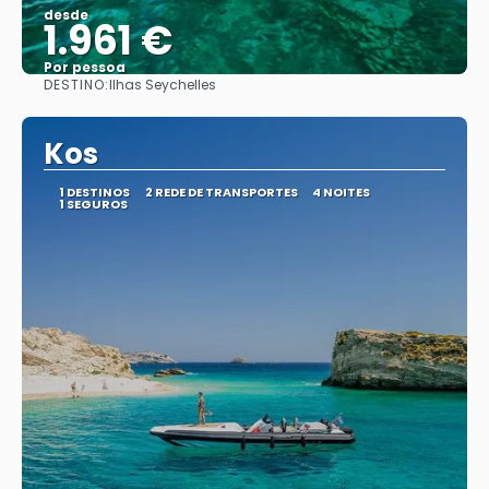
desde
1.961 €
Por pessoa
DESTINO:
Ilhas Seychelles
Vejo
Kos
1 DESTINOS
2 REDE DE TRANSPORTES
4 NOITES
1 SEGUROS