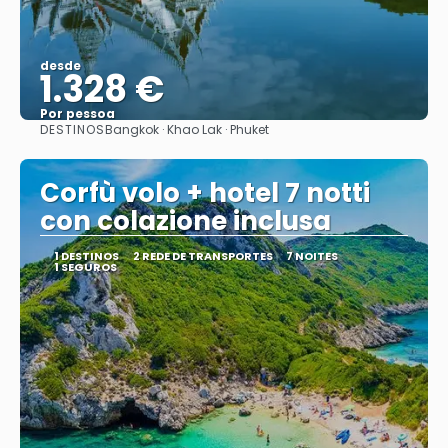
desde
1.328 €
Por pessoa
DESTINOS
Bangkok · Khao Lak · Phuket
Vejo
Corfù volo + hotel 7 notti
con colazione inclusa
1 DESTINOS
2 REDE DE TRANSPORTES
7 NOITES
1 SEGUROS