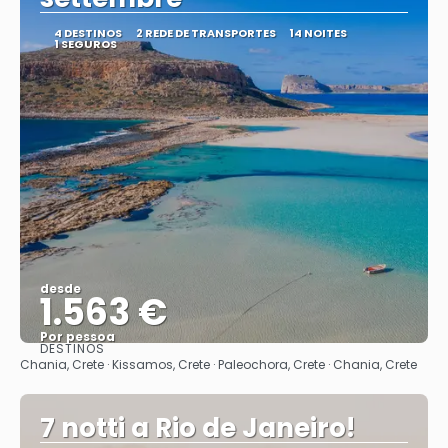
4 DESTINOS
2 REDE DE TRANSPORTES
14 NOITES
1 SEGUROS
desde
1.563 €
Por pessoa
DESTINOS
Vejo
Chania, Crete · Kissamos, Crete · Paleochora, Crete · Chania, Crete
7 notti a Rio de Janeiro!