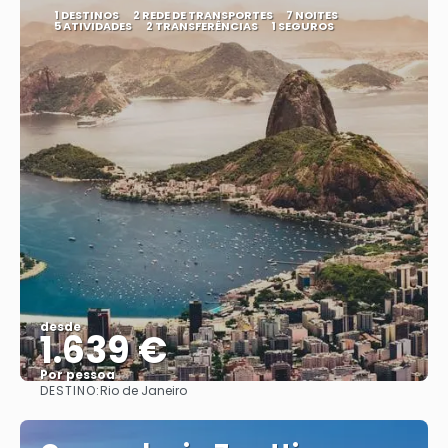
1 DESTINOS
2 REDE DE TRANSPORTES
7 NOITES
5 ATIVIDADES
2 TRANSFERÊNCIAS
1 SEGUROS
desde
1.639 €
Por pessoa
DESTINO:
Rio de Janeiro
Vejo