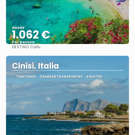
desde
1.062 €
Por pessoa
DESTINO:
Corfu
Vejo
Cinisi, Italia
1 DESTINOS
2 REDE DE TRANSPORTES
4 NOITES