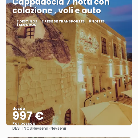
Cappadocia 7 notti con
colazione , voli e auto
2 DESTINOS
2 REDE DE TRANSPORTES
6 NOITES
1 SEGUROS
desde
997 €
Por pessoa
DESTINOS
Nevsehir · Nevsehir
Vejo