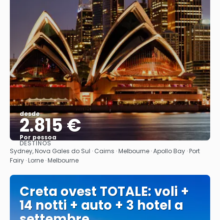
desde
2.815 €
Por pessoa
DESTINOS
Vejo
Sydney, Nova Gales do Sul · Cairns · Melbourne · Apollo Bay · Port
Fairy · Lorne · Melbourne
Creta ovest TOTALE: voli +
14 notti + auto + 3 hotel a
settembre