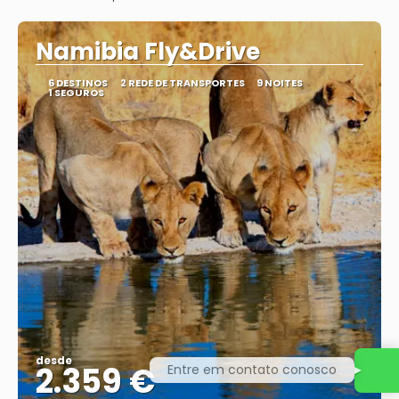
Vejo
Namibia Fly&Drive
6 DESTINOS
2 REDE DE TRANSPORTES
9 NOITES
1 SEGUROS
desde
2.359 €
Entre em contato conosco