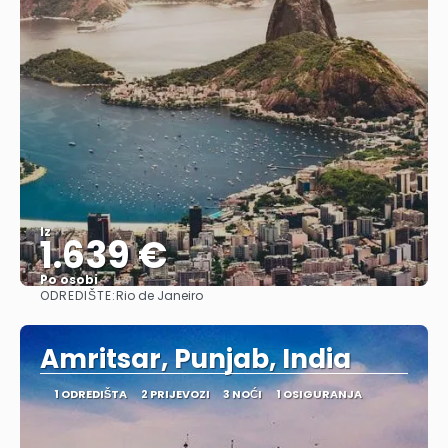
Iz
1.639 €
Po osobi
ODREDIŠTE:
Rio de Janeiro
Vidjeti
Amritsar, Punjab, India
1 ODREDIŠTA
2 PRIJEVOZI
3 NOĆI
1 OSIGURANJA