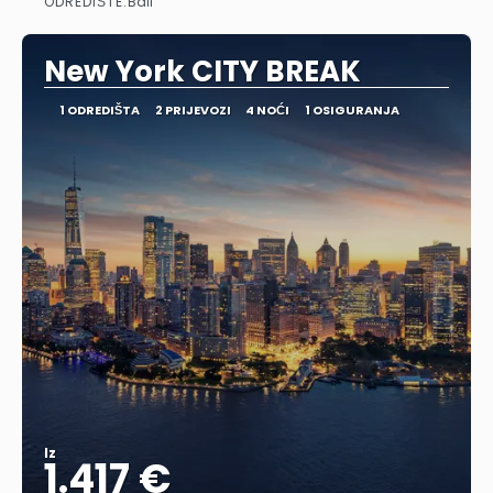
ODREDIŠTE:
Bali
Vidjeti
New York CITY BREAK
1 ODREDIŠTA
2 PRIJEVOZI
4 NOĆI
1 OSIGURANJA
Iz
1.417 €