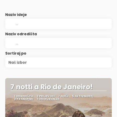
Naziv ideje
Naziv odredišta
Sortiraj po
Naš izbor
7 notti a Rio de Janeiro!
1 ODREDIŠTA
2 PRIJEVOZI
7 NOĆI
5 AKTIVNOSTI
2 TRANSFERI
1 OSIGURANJA