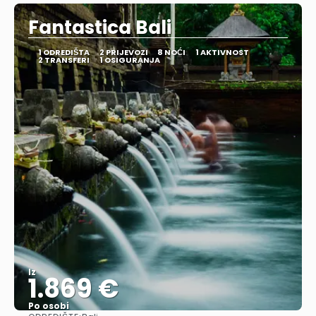
Fantastica Bali
1 ODREDIŠTA
2 PRIJEVOZI
8 NOĆI
1 AKTIVNOST
2 TRANSFERI
1 OSIGURANJA
Iz
1.869 €
Po osobi