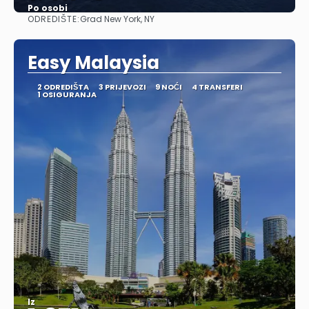
Po osobi
ODREDIŠTE:
Grad New York, NY
Vidjeti
Easy Malaysia
2 ODREDIŠTA
3 PRIJEVOZI
9 NOĆI
4 TRANSFERI
1 OSIGURANJA
Iz