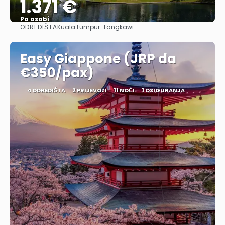
1.371 €
Po osobi
ODREDIŠTA
Kuala Lumpur · Langkawi
Vidjeti
Easy Giappone (JRP da
€350/pax)
4 ODREDIŠTA
2 PRIJEVOZI
11 NOĆI
1 OSIGURANJA