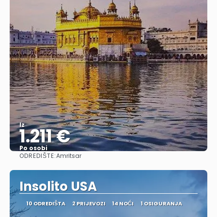
Iz
1.211 €
Po osobi
ODREDIŠTE:
Amritsar
Vidjeti
Insolito USA
10 ODREDIŠTA
2 PRIJEVOZI
14 NOĆI
1 OSIGURANJA