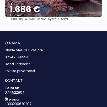
Iz
1.666 €
Po osobi
ODREDIŠTA
Tokio · Osaka · Kyoto · Osaka
Vidjeti
O NAMA
DIVINA VIAGGI E VACANZE
02647640594
Uvjeti i odredbe
Politika privatnosti
KONTAKT
Telefon:
0771522804
Što ima:
+393200620207