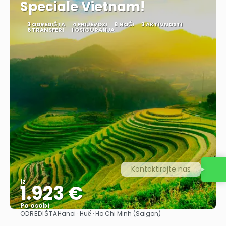
Speciale Vietnam!
3 ODREDIŠTA
4 PRIJEVOZI
8 NOĆI
3 AKTIVNOSTI
6 TRANSFERI
1 OSIGURANJA
Kontaktirajte nas
Iz
1.923 €
Po osobi
ODREDIŠTA
Hanoi · Huế · Ho Chi Minh (Saigon)
Vidjeti