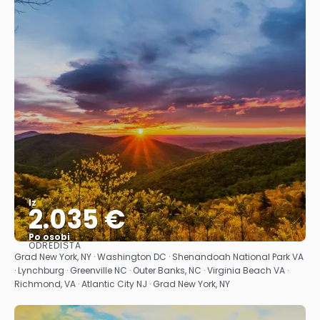
Iz
2.035 €
Po osobi
ODREDIŠTA
Vidjeti
Grad New York, NY · Washington DC · Shenandoah National Park VA
· Lynchburg · Greenville NC · Outer Banks, NC · Virginia Beach VA ·
Richmond, VA · Atlantic City NJ · Grad New York, NY