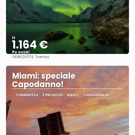
Iz
1.164 €
Po osobi
ODREDIŠTE:
Tromso
Vidjeti
Miami: speciale
Capodanno!
1 ODREDIŠTA
2 PRIJEVOZI
6 NOĆI
1 OSIGURANJA