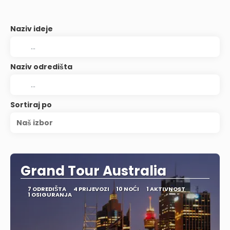
Naziv ideje
Naziv odredišta
Sortiraj po
Naš izbor
Grand Tour Australia
7 ODREDIŠTA
4 PRIJEVOZI
10 NOĆI
1 AKTIVNOST
1 OSIGURANJA