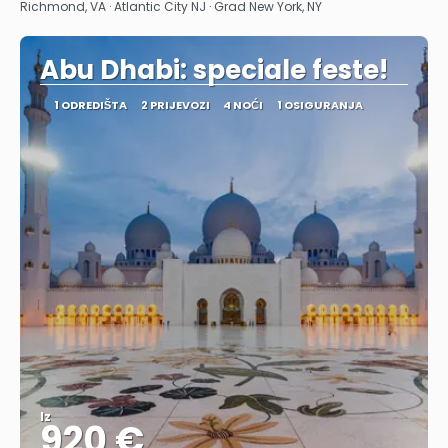
Richmond, VA · Atlantic City NJ · Grad New York, NY
Abu Dhabi: speciale feste!
1 ODREDIŠTA
2 PRIJEVOZI
4 NOĆI
1 OSIGURANJA
Iz
920 €