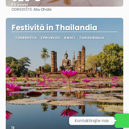
Po osobi
ODREDIŠTE:
Abu Dhabi
Vidjeti
Festività in Thailandia
1 ODREDIŠTA
2 PRIJEVOZI
6 NOĆI
1 OSIGURANJA
Kontaktirajte nas
Iz