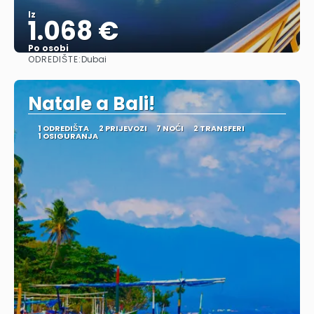
Iz
1.068 €
Po osobi
ODREDIŠTE:
Dubai
Vidjeti
Natale a Bali!
1 ODREDIŠTA
2 PRIJEVOZI
7 NOĆI
2 TRANSFERI
1 OSIGURANJA