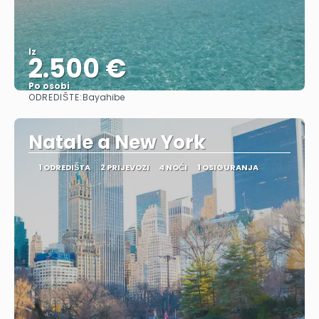
Iz
2.500 €
Po osobi
ODREDIŠTE:
Bayahibe
Vidjeti
Natale a New York
1 ODREDIŠTA
2 PRIJEVOZI
4 NOĆI
1 OSIGURANJA