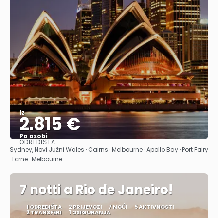
Iz
2.815 €
Po osobi
ODREDIŠTA
Vidjeti
Sydney, Novi Južni Wales · Cairns · Melbourne · Apollo Bay · Port Fairy
· Lorne · Melbourne
7 notti a Rio de Janeiro!
1 ODREDIŠTA
2 PRIJEVOZI
7 NOĆI
5 AKTIVNOSTI
2 TRANSFERI
1 OSIGURANJA