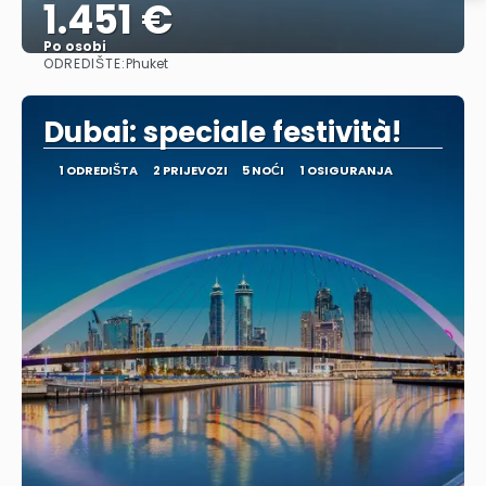
1.451 €
Po osobi
ODREDIŠTE:
Phuket
Vidjeti
Dubai: speciale festività!
1 ODREDIŠTA
2 PRIJEVOZI
5 NOĆI
1 OSIGURANJA