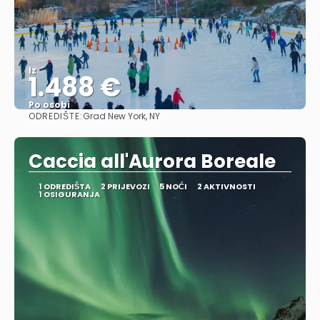
Iz
1.488 €
Po osobi
ODREDIŠTE:
Grad New York, NY
Vidjeti
Caccia all'Aurora Boreale
1 ODREDIŠTA
2 PRIJEVOZI
5 NOĆI
2 AKTIVNOSTI
1 OSIGURANJA