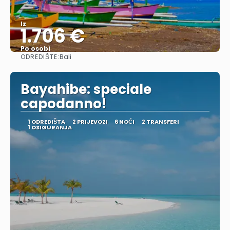
Iz
1.706 €
Po osobi
ODREDIŠTE:
Bali
Vidjeti
Bayahibe: speciale
capodanno!
1 ODREDIŠTA
2 PRIJEVOZI
6 NOĆI
2 TRANSFERI
1 OSIGURANJA