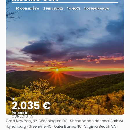
10 ODREDIŠTA
2 PRIJEVOZI
14 NOĆI
1 OSIGURANJA
Iz
2.035 €
Po osobi
ODREDIŠTA
Vidjeti
Grad New York, NY · Washington DC · Shenandoah National Park VA
· Lynchburg · Greenville NC · Outer Banks, NC · Virginia Beach VA ·