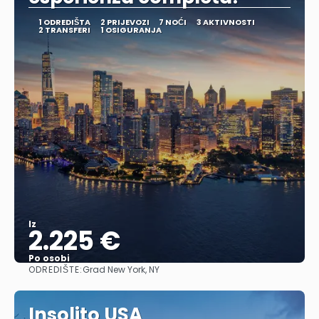
1 ODREDIŠTA
2 PRIJEVOZI
7 NOĆI
3 AKTIVNOSTI
2 TRANSFERI
1 OSIGURANJA
Iz
2.225 €
Po osobi
ODREDIŠTE:
Grad New York, NY
Vidjeti
Insolito USA