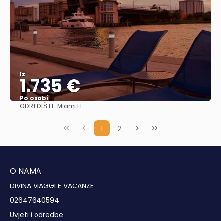
Iz
1.735 €
Po osobi
ODREDIŠTE:
Miami FL
Vidjeti
1
2
O NAMA
DIVINA VIAGGI E VACANZE
02647640594
Uvjeti i odredbe