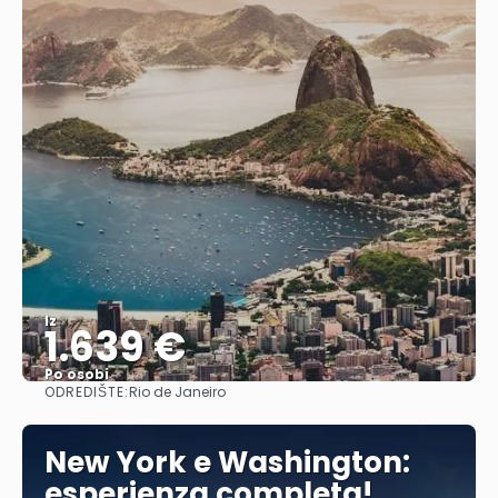
Iz
1.639 €
Po osobi
ODREDIŠTE:
Rio de Janeiro
Vidjeti
New York e Washington:
esperienza completa!