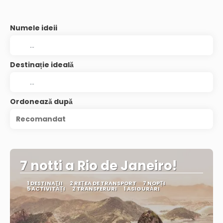
Numele ideii
Destinație ideală
Ordonează după
Recomandat
7 notti a Rio de Janeiro!
1 DESTINAŢII
2 REȚEA DE TRANSPORT
7 NOPȚI
5 ACTIVITĂȚI
2 TRANSFERURI
1 ASIGURĂRI