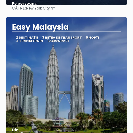
Pe persoană
CĂTRE:
New York City NY
Vedea
Easy Malaysia
2 DESTINAŢII
3 REȚEA DE TRANSPORT
9 NOPȚI
4 TRANSFERURI
1 ASIGURĂRI
Din