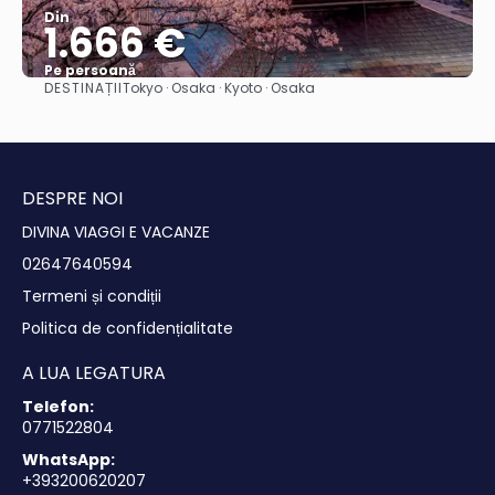
Din
1.666 €
Pe persoană
DESTINAȚII
Tokyo · Osaka · Kyoto · Osaka
Vedea
DESPRE NOI
DIVINA VIAGGI E VACANZE
02647640594
Termeni și condiții
Politica de confidențialitate
A LUA LEGATURA
Telefon:
0771522804
WhatsApp:
+393200620207