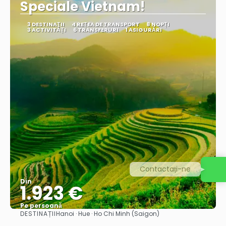
Speciale Vietnam!
3 DESTINAŢII
4 REȚEA DE TRANSPORT
8 NOPȚI
3 ACTIVITĂȚI
6 TRANSFERURI
1 ASIGURĂRI
Contactați-ne
Din
1.923 €
Pe persoană
DESTINAȚII
Hanoi · Hue · Ho Chi Minh (Saigon)
Vedea