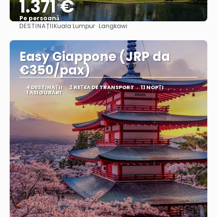
1.371 €
Pe persoană
DESTINAȚII
Kuala Lumpur · Langkawi
Vedea
Easy Giappone (JRP da
€350/pax)
4 DESTINAŢII
2 REȚEA DE TRANSPORT
11 NOPȚI
1 ASIGURĂRI