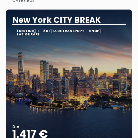
CĂTRE:
Bali
Vedea
New York CITY BREAK
1 DESTINAŢII
2 REȚEA DE TRANSPORT
4 NOPȚI
1 ASIGURĂRI
Din
1.417 €