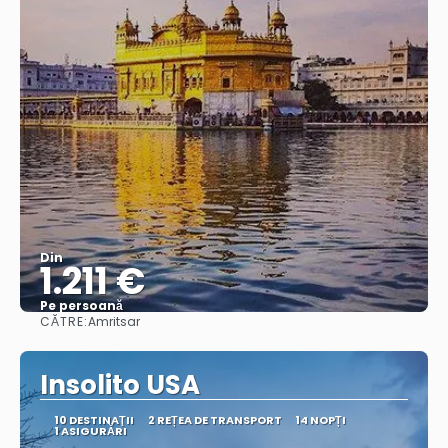
Din
1.211 €
Pe persoană
CĂTRE:
Amritsar
Vedea
Insolito USA
10 DESTINAŢII
2 REȚEA DE TRANSPORT
14 NOPȚI
1 ASIGURĂRI