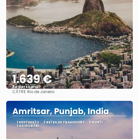
Din
1.639 €
Pe persoană
CĂTRE:
Rio de Janeiro
Vedea
Amritsar, Punjab, India
1 DESTINAŢII
2 REȚEA DE TRANSPORT
3 NOPȚI
1 ASIGURĂRI