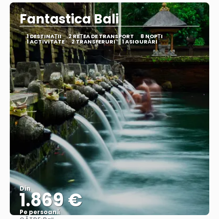
Fantastica Bali
1 DESTINAŢII
2 REȚEA DE TRANSPORT
8 NOPȚI
1 ACTIVITATE
2 TRANSFERURI
1 ASIGURĂRI
Din
1.869 €
Pe persoană