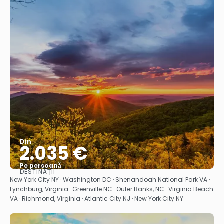
Din
2.035 €
Pe persoană
DESTINAȚII
Vedea
New York City NY · Washington DC · Shenandoah National Park VA ·
Lynchburg, Virginia · Greenville NC · Outer Banks, NC · Virginia Beach
VA · Richmond, Virginia · Atlantic City NJ · New York City NY