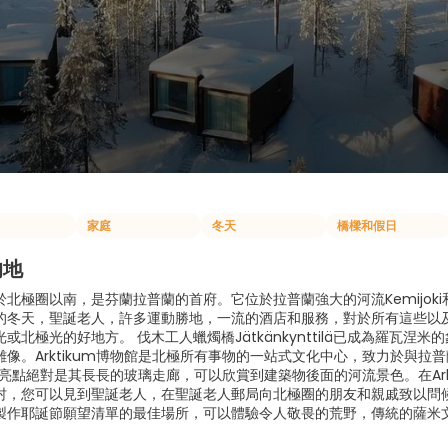
家庭
冬天
橋樑和假日
的地
北極圈以南，是芬蘭拉普蘭的首府。它位於拉普蘭強大的河流Kemijoki
的冬天，聖誕老人，許多運動勝地，一流的酒店和服務，對於所有這些以
或北極光的好地方。 伐木工人蠟燭橋Jätkänkynttilä已成為羅
雕像。Arktikum博物館是北極所有事物的一站式文化中心，致力於與
um的亮點絕對是其長長的玻璃走廊，可以欣賞到建築物後面的河流景色。在A
村，您可以見到聖誕老人，在聖誕老人郵局向北極圈的朋友和親戚致以問
製作耶誕節願望清單的最佳場所，可以體驗令人敬畏的荒野，傳統的薩米