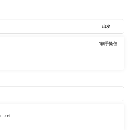
出发
1個手提包
aniemi