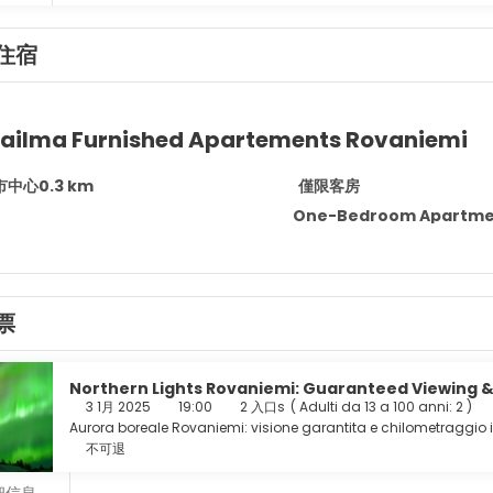
住宿
ailma Furnished Apartements Rovaniemi
市中心0.3 km
僅限客房
One-Bedroom Apartm
票
Northern Lights Rovaniemi: Guaranteed Viewing &
3 1月 2025
19:00
2 入口s
(
Adulti da 13 a 100 anni: 2
)
Aurora boreale Rovaniemi: visione garantita e chilometraggio i
不可退