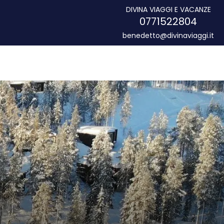
DIVINA VIAGGI E VACANZE
0771522804
benedetto@divinaviaggi.it