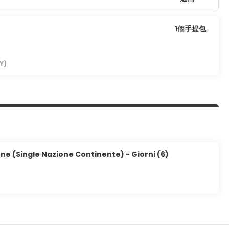
1個手提包
Y)
ne (Single Nazione Continente) - Giorni (6)