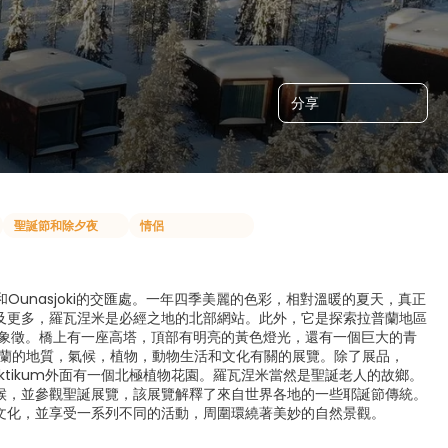
分享
聖誕節和除夕夜
情侶
和Ounasjoki的交匯處。一年四季美麗的色彩，相對溫暖的夏天，真正
及更多，羅瓦涅米是必經之地的北部網站。此外，它是探索拉普蘭地區
瓦涅米的象徵。橋上有一座高塔，頂部有明亮的黃色燈光，還有一個巨大的青
拉普蘭的地質，氣候，植物，動物生活和文化有關的展覽。除了展品，
rktikum外面有一個北極植物花園。羅瓦涅米當然是聖誕老人的故鄉。
候，並參觀聖誕展覽，該展覽解釋了來自世界各地的一些耶誕節傳統。
文化，並享受一系列不同的活動，周圍環繞著美妙的自然景觀。