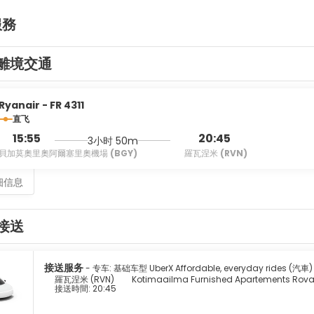
服務
離境交通
Ryanair - FR 4311
直飞
15:55
20:45
3小时 50m
貝加莫奧里奧阿爾塞里奧機場
(BGY)
羅瓦涅米
(RVN)
细信息
接送
接送服务
- 专车: 基础车型 UberX Affordable, everyday rides (汽車)
羅瓦涅米 (RVN)
Kotimaailma Furnished Apartements Rov
接送時間: 20:45