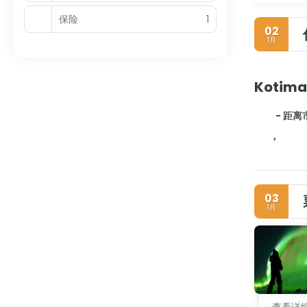
保险
1
02
1月
Kotima
- 距离
,
03
1月