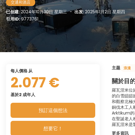
交通和酒店
已创建:
2024年10月30日 星期三
-
出发:
2025年1月2日 星期四
引用ID:
9773761
主题
浪漫
每人價格 从
2.077 €
關於目
羅瓦涅米位於
基於2 成年人
的白雪皚皚
和觀察北極光
銅伐木工人
預訂這個想法
Arktik
在聖誕老人
羅瓦涅米是
想要它！
更多資訊