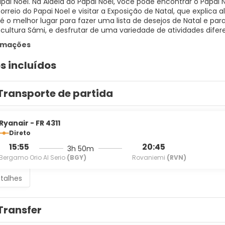
apai Noel. Na Aldeia do Papai Noel, você pode encontrar o Papai
Correio do Papai Noel e visitar a Exposição de Natal, que explic
é o melhor lugar para fazer uma lista de desejos de Natal e pa
l cultura Sámi, e desfrutar de uma variedade de atividades dif
ormações
s incluídos
Transporte de partida
Ryanair - FR 4311
Direto
15:55
20:45
3h 50m
Bergamo Orio Al Serio
(BGY)
Rovaniemi
(RVN)
etalhes
Transfer