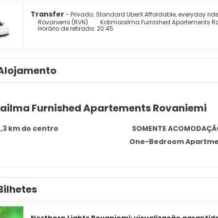
Transfer
- Privado: Standard UberX Affordable, everyday rid
Rovaniemi (RVN)
Kotimaailma Furnished Apartements R
Horário de retirada: 20:45
Alojamento
ailma Furnished Apartements Rovaniemi
,3 km do centro
SOMENTE ACOMODAÇÃ
One-Bedroom Apartm
Bilhetes