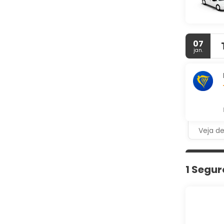
07
jan.
Veja d
1 Segur