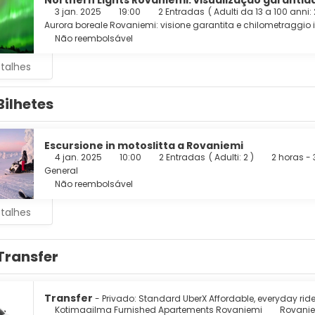
Northern Lights Rovaniemi: visualização garantid
3 jan. 2025
19:00
2 Entradas
(
Adulti da 13 a 100 anni:
Aurora boreale Rovaniemi: visione garantita e chilometraggio i
Não reembolsável
etalhes
Bilhetes
Escursione in motoslitta a Rovaniemi
4 jan. 2025
10:00
2 Entradas
(
Adulti: 2
)
2 horas - 
General
Não reembolsável
etalhes
Transfer
Transfer
- Privado: Standard UberX Affordable, everyday rid
Kotimaailma Furnished Apartements Rovaniemi
Rovanie