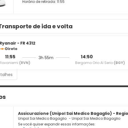
Horário de retirada: 11:55
Transporte de ida e volta
Ryanair - FR 4312
Direto
11:55
14:50
3h 55m
Rovaniemi
(RVN)
Bergamo Orio Al Serio
(BGY)
etalhes
os
Assicurazione (Unipol Sai Medico Bagaglio) - Regio
Unipol Sai Medico Bagaglio
-
Unipol Sai Medico Bagaglio
Se você quiser expandir essas informações: