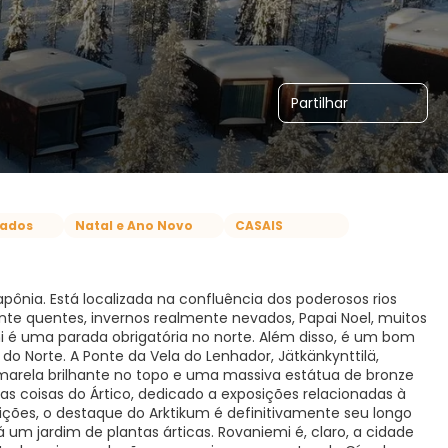
Partilhar
iados
Natal e Ano Novo
CASAIS
Lapônia. Está localizada na confluência dos poderosos rios
ente quentes, invernos realmente nevados, Papai Noel, muitos
emi é uma parada obrigatória no norte. Além disso, é um bom
 do Norte. A Ponte da Vela do Lenhador, Jätkänkynttilä,
marela brilhante no topo e uma massiva estátua de bronze
s coisas do Ártico, dedicado a exposições relacionadas à
osições, o destaque do Arktikum é definitivamente seu longo
á um jardim de plantas árticas. Rovaniemi é, claro, a cidade