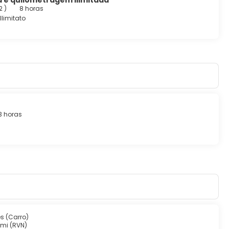
a e quilometragem ilimitada
 2
)
8 horas
llimitato
3 horas
es (Carro)
mi (RVN)