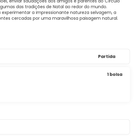
 Noel, enviar saudações aos amigos e parentes do Círculo
a algumas das tradições de Natal ao redor do mundo.
ra experimentar a impressionante natureza selvagem, a
erentes cercadas por uma maravilhosa paisagem natural.
Partida
1 bolsa