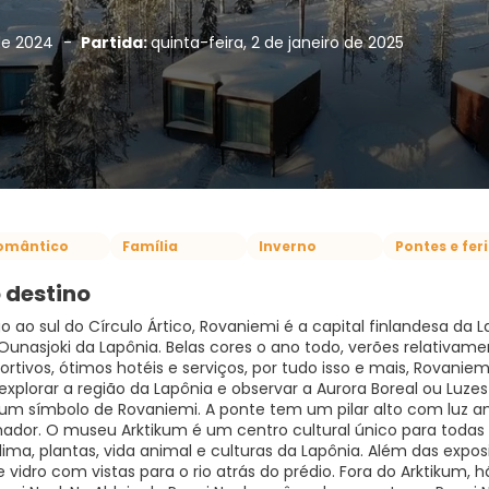
 de 2024
-
Partida:
quinta-feira, 2 de janeiro de 2025
omântico
Família
Inverno
Pontes e fer
 destino
o ao sul do Círculo Ártico, Rovaniemi é a capital finlandesa da 
 Ounasjoki da Lapônia. Belas cores o ano todo, verões relativam
portivos, ótimos hotéis e serviços, por tudo isso e mais, Rovani
explorar a região da Lapônia e observar a Aurora Boreal ou Luzes
um símbolo de Rovaniemi. A ponte tem um pilar alto com luz a
ador. O museu Arktikum é um centro cultural único para todas a
clima, plantas, vida animal e culturas da Lapônia. Além das exp
 vidro com vistas para o rio atrás do prédio. Fora do Arktikum, h