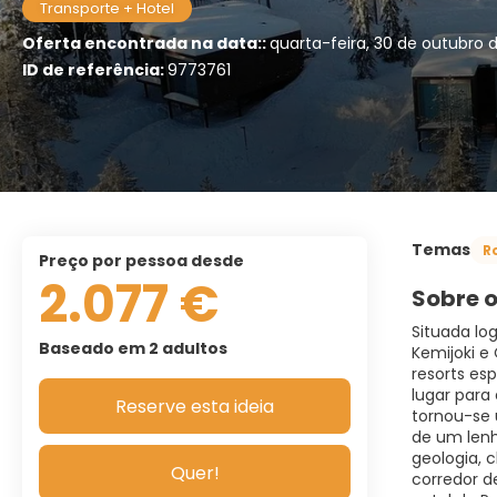
Transporte + Hotel
Oferta encontrada na data::
quarta-feira, 30 de outubro
ID de referência:
9773761
Temas
R
preço por pessoa desde
2.077 €
Sobre o
Situada log
Baseado em 2 adultos
Kemijoki e
resorts es
lugar para 
Reserve esta ideia
tornou-se 
de um lenh
geologia, 
Quer!
corredor de