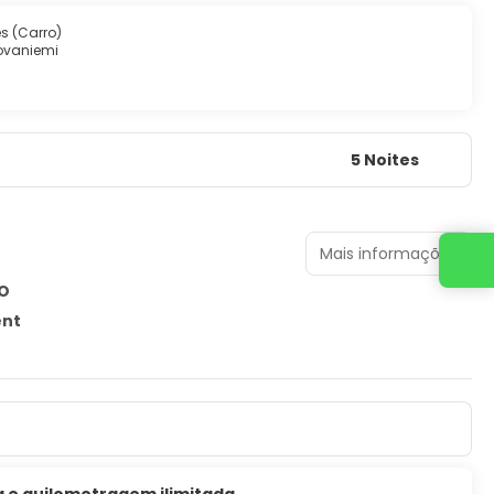
es (Carro)
ovaniemi
5 Noites
Mais informações
Entre em contato conosco
O
ent