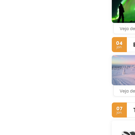
Veja d
04
jan.
Veja d
07
jan.