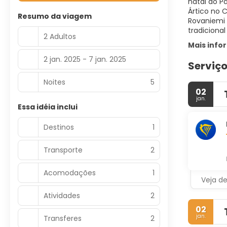
natal do P
Ártico no 
Resumo da viagem
Rovaniemi 
tradiciona
2 Adultos
Mais inf
2 jan. 2025 - 7 jan. 2025
Serviço
Noites
5
02
jan.
Essa idéia inclui
Destinos
1
Transporte
2
Acomodações
1
Veja d
Atividades
2
02
jan.
Transferes
2