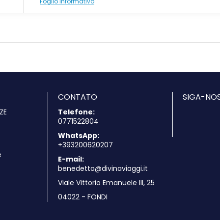
Foglio Informativo
CONTATO
SIGA-NOS
ZE
Telefone:
0771522804
WhatsApp:
+393200620207
e
E-mail:
benedetto@divinaviaggi.it
Viale Vittorio Emanuele III, 25
04022 - FONDI