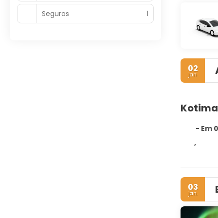
Seguros
1
02
jan.
Kotima
- Em 0
,
03
jan.