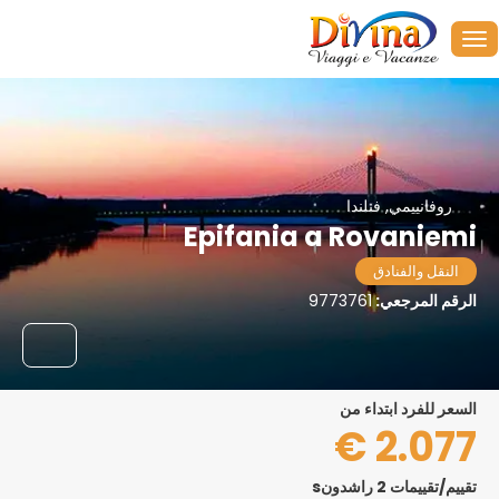
روفانييمي, فنلندا
Epifania a Rovaniemi
النقل والفنادق
الرقم المرجعي:
9773761
السعر للفرد ابتداء من
2.077 €
تقييم/تقييمات 2 راشدونs