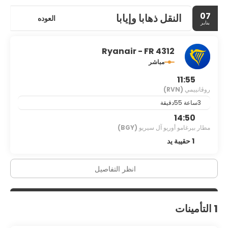
07
النقل ذهابا وإيابا
العوده
يناير
Ryanair - FR 4312
مباشر
11:55
روڤانييمي
(RVN)
3ساعة 55دقيقة
14:50
مطار بيرغامو أوريو آل سيريو
(BGY)
1 حقيبة يد
انظر التفاصيل
1 التأمينات