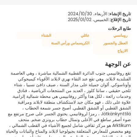
تاريخ الإنشاء:
الأربعاء، 2024/10/30
تاريخ الإقلاع:
الخميس، 2025/01/02
طابع الرحلات
رومانسي
عائلي
الشتاء
العطل والجسور
الكريسماس ورأس السنة
الازواج
عن الوجهة
تقع روفانييمي جنوب الدائرة القطبية الشمالية مباشرة ، وهي العاصمة
الفنلندية لابلاند. وهي تقع عند التقاء نهري لابلاند الأقوياء كيميجوكي
وأوناسوكي. ألوان جميلة على مدار السنة ، صيف دافئ نسبيا ، شتاء
ثلجي حقيقي ، سانتا كلوز ، العديد من المنتجعات الرياضية ، فنادق
وخدمات رائعة ، لكل هذا وأكثر روفانييمي هي محطة شمالية إلزامية.
علاوة على ذلك ، فهو مكان جيد لاستكشاف منطقة لابلاند ومراقبة
الشفق القطبي أو الشفق القطبي. أصبح جسر شمعة الحطاب ،
Jätkänkynttilä ، رمزا لروفانيمي. يحتوي الجسر على صرح مرتفع مع
ضوء أصفر ساطع في الأعلى وتمثال حطاب برونزي ضخم. متحف
Arktikum هو مركز ثقافي شامل لجميع الأشياء في القطب الشمالي ،
وهو مخصص للمعارض المتعلقة بجيولوجيا لابلاند والمناخ والنباتات والحياة