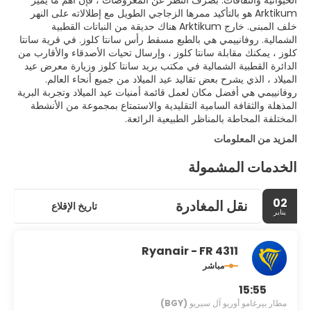
الحيوانية والثقافات. بصرف النظر عن المعروضات ، فإن أهم ما يميز
Arktikum هو بالتأكيد ممرها الزجاجي الطويل مع إطلالاته على النهر
خلف المبنى. خارج Arktikum هناك حديقة من النباتات القطبية
الشمالية. روفانييمي هي بالطبع مسقط رأس سانتا كلوز. في قرية سانتا
كلوز ، يمكنك مقابلة سانتا كلوز ، وإرسال تحيات الأصدقاء والأقارب من
الدائرة القطبية الشمالية في مكتب بريد سانتا كلوز وزيارة معرض عيد
الميلاد ، الذي يشرح بعض تقاليد عيد الميلاد من جميع أنحاء العالم.
روفانييمي هي أفضل مكان لعمل قائمة أمنيات عيد الميلاد وتجربة البرية
المذهلة والثقافة السامية التقليدية والاستمتاع بمجموعة من الأنشطة
المختلفة المحاطة بالمناظر الطبيعية الرائعة.
المزيد من المعلومات
الخدمات المشمولة
02
نقل المغادرة
تاريخ الإقلاع
يناير
Ryanair - FR 4311
مباشر
15:55
مطار بيرغامو أوريو آل سيريو
(BGY)