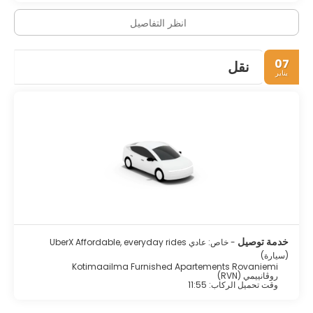
انظر التفاصيل
07
نقل
يناير
خدمة توصيل
- خاص: عادي UberX Affordable, everyday rides
(سيارة)
Kotimaailma Furnished Apartements Rovaniemi
روڤانييمي (RVN)
وقت تحميل الركاب: 11:55