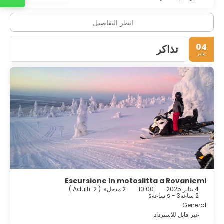
انظر التفاصيل
04
تذاكر
يناير
Escursione in motoslitta a Rovaniemi
4 يناير 2025
10:00
2 مدخلs
(
Adulti: 2
)
2 ساعةs - 3 ساعةs
General
غير قابل للاسترداد