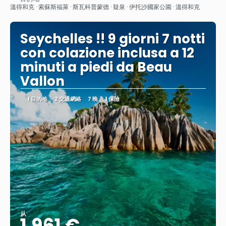
查看
溫得和克 · 索蘇斯福萊 · 斯瓦科普蒙德 · 疑泉 · 伊托沙國家公園 · 溫得和克
Seychelles !! 9 giorni 7 notti
con colazione inclusa a 12
minuti a piedi da Beau
Vallon
1 目的地
2 交通網絡
7 晚
1 保險
从
1.961 €