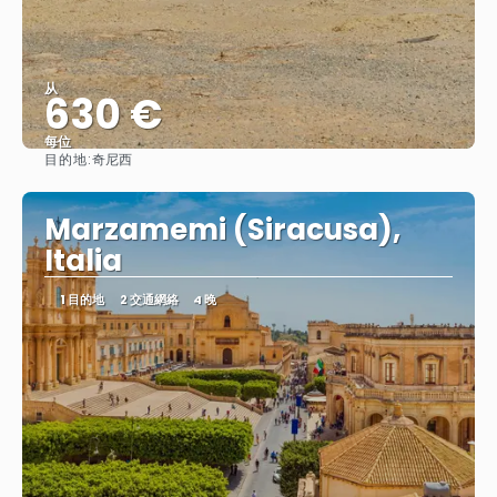
从
630 €
每位
目的地:
奇尼西
查看
Marzamemi (Siracusa),
Italia
1 目的地
2 交通網絡
4 晚