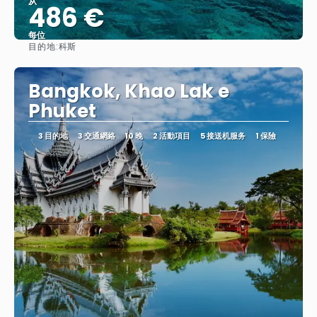
从
486 €
每位
目的地:
科斯
查看
Bangkok, Khao Lak e
Phuket
3 目的地
3 交通網絡
10 晚
2 活動項目
5 接送机服务
1 保險