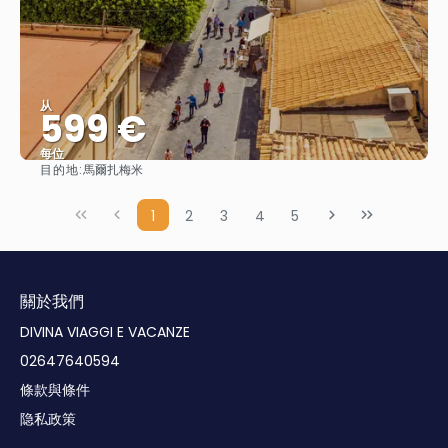
从
599 €
每位
目的地:
馬爾扎梅米
查看
1
2
3
4
5
關於我們
DIVINA VIAGGI E VACANZE
02647640594
條款與條件
隐私政策