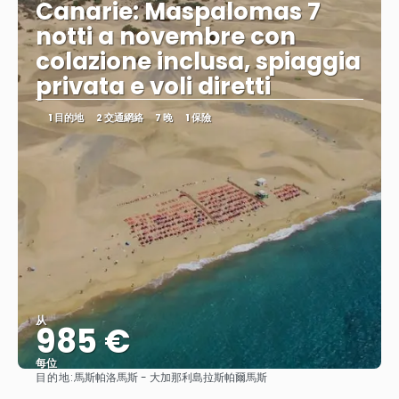
Canarie: Maspalomas 7
notti a novembre con
colazione inclusa, spiaggia
privata e voli diretti
1 目的地
2 交通網絡
7 晚
1 保險
从
985 €
每位
目的地:
馬斯帕洛馬斯 - 大加那利島拉斯帕爾馬斯
查看