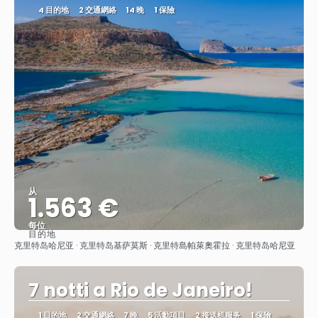
4 目的地
2 交通網絡
14 晚
1 保險
从
1.563 €
每位
目的地
查看
克里特岛哈尼亚 · 克里特岛基萨莫斯 · 克里特島帕萊奧霍拉 · 克里特岛哈尼亚
7 notti a Rio de Janeiro!
1 目的地
2 交通網絡
7 晚
5 活動項目
2 接送机服务
1 保險