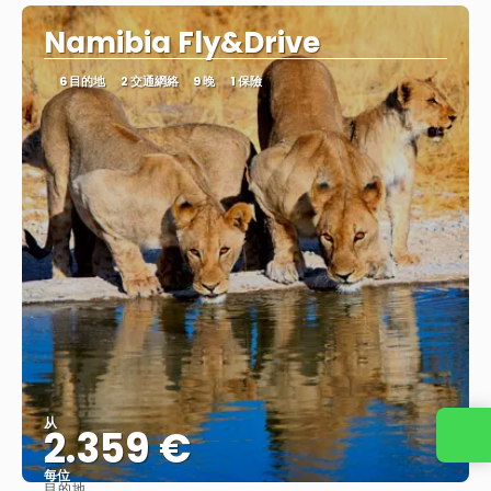
Namibia Fly&Drive
6 目的地
2 交通網絡
9 晚
1 保險
从
2.359 €
每位
目的地