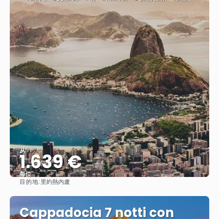
从
1.639 €
每位
目的地:
里約熱內盧
查看
Cappadocia 7 notti con