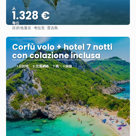
从
1.328 €
每位
目的地
曼谷 · 考拉克 · 普吉島
查看
Corfù volo + hotel 7 notti
con colazione inclusa
1 目的地
2 交通網絡
7 晚
1 保險