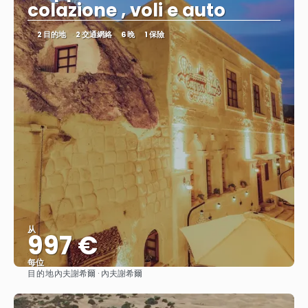
colazione , voli e auto
2 目的地
2 交通網絡
6 晚
1 保險
从
997 €
每位
目的地
內夫謝希爾 · 內夫謝希爾
查看