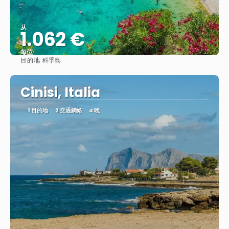
从
1.062 €
每位
目的地:
科孚島
查看
Cinisi, Italia
1 目的地
2 交通網絡
4 晚