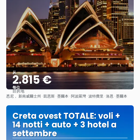
从
2.815 €
每位
目的地
查看
悉尼， 新南威爾士州 · 凱恩斯 · 墨爾本 · 阿波羅灣 · 波特費里 · 洛恩 · 墨爾本
Creta ovest TOTALE: voli +
14 notti + auto + 3 hotel a
settembre