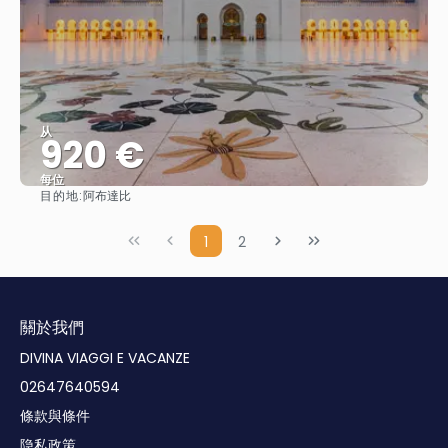
从
920 €
每位
目的地:
阿布達比
查看
1
2
關於我們
DIVINA VIAGGI E VACANZE
02647640594
條款與條件
隐私政策