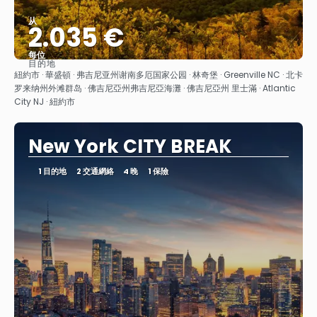
从
2.035 €
每位
目的地
查看
紐約市 · 華盛頓 · 弗吉尼亚州谢南多厄国家公园 · 林奇堡 · Greenville NC · 北卡
罗来纳州外滩群岛 · 佛吉尼亞州弗吉尼亞海灘 · 佛吉尼亞州 里士滿 · Atlantic
City NJ · 紐約市
New York CITY BREAK
1 目的地
2 交通網絡
4 晚
1 保險