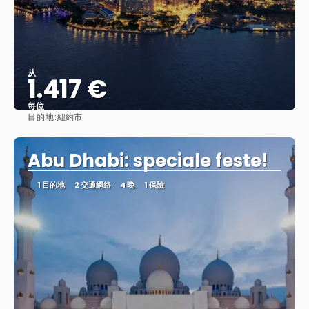
从
1.417 €
每位
目的地:
紐約市
查看
Abu Dhabi: speciale feste!
1 目的地
2 交通網絡
4 晚
1 保險