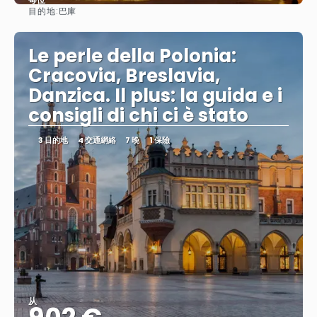
目的地:
巴庫
查看
Le perle della Polonia:
Cracovia, Breslavia,
Danzica. Il plus: la guida e i
consigli di chi ci è stato
3 目的地
4 交通網絡
7 晚
1 保險
从