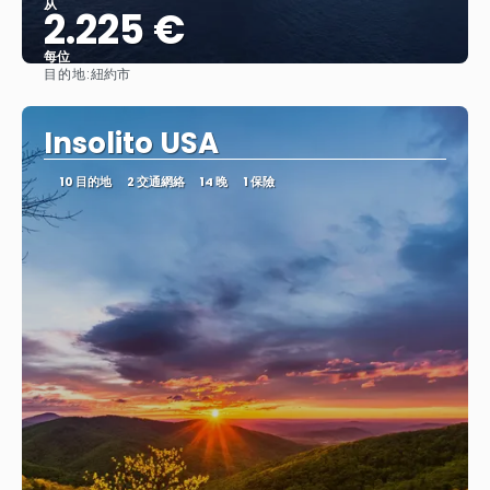
从
2.225 €
每位
目的地:
紐約市
查看
Insolito USA
10 目的地
2 交通網絡
14 晚
1 保險