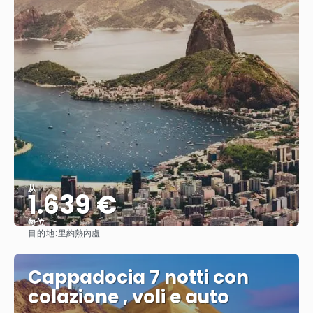
从
1.639 €
每位
目的地:
里約熱內盧
查看
Cappadocia 7 notti con
colazione , voli e auto