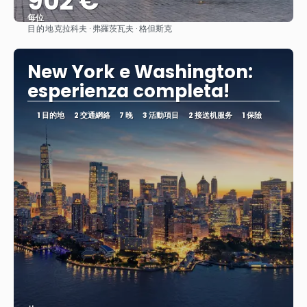
902 €
每位
目的地
克拉科夫 · 弗羅茨瓦夫 · 格但斯克
查看
New York e Washington:
esperienza completa!
1 目的地
2 交通網絡
7 晚
3 活動項目
2 接送机服务
1 保險