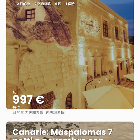
2 目的地
2 交通網絡
6 晚
1 保險
从
997 €
每位
目的地
內夫謝希爾 · 內夫謝希爾
查看
Canarie: Maspalomas 7