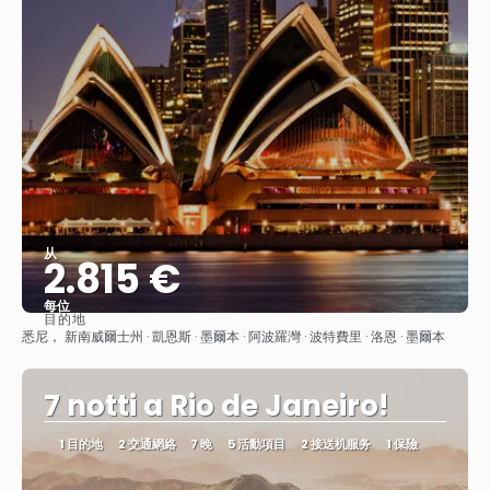
从
2.815 €
每位
目的地
查看
悉尼， 新南威爾士州 · 凱恩斯 · 墨爾本 · 阿波羅灣 · 波特費里 · 洛恩 · 墨爾本
7 notti a Rio de Janeiro!
1 目的地
2 交通網絡
7 晚
5 活動項目
2 接送机服务
1 保險