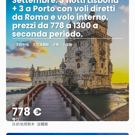
Settembre: 3 notti Lisbona
+ 3 a Porto con voli diretti
da Roma e volo interno.
prezzi da 778 a 1300 a
seconda periodo.
2 目的地
3 交通網絡
6 晚
1 保險
从
778 €
每位
目的地
裡斯本 · 波爾圖
查看