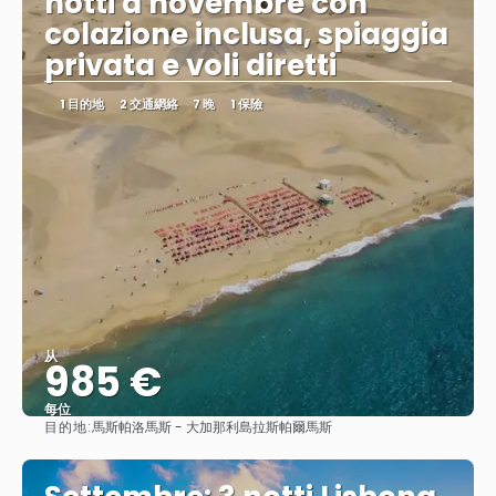
notti a novembre con
colazione inclusa, spiaggia
privata e voli diretti
1 目的地
2 交通網絡
7 晚
1 保險
从
985 €
每位
目的地:
馬斯帕洛馬斯 - 大加那利島拉斯帕爾馬斯
查看