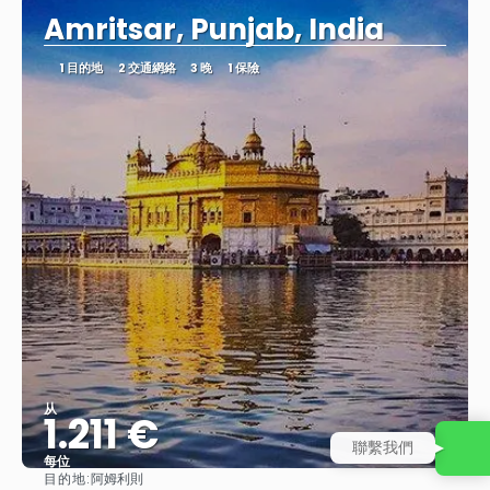
Amritsar, Punjab, India
1 目的地
2 交通網絡
3 晚
1 保險
从
1.211 €
聯繫我們
每位
目的地:
阿姆利則