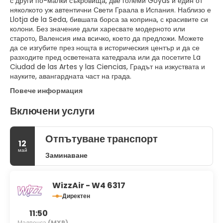
с други по-малки съкровища, две големи Goyas и един от
няколкото уж автентични Свети Граала в Испания. Наблизо е
Llotja de la Seda, бившата борса за коприна, с красивите си
колони. Без значение дали харесвате модерното или
старото, Валенсия има всичко, което да предложи. Можете
да се изгубите през нощта в историческия център и да се
разходите пред осветената катедрала или да посетите La
Ciudad de las Artes y las Ciencias, Градът на изкуствата и
науките, авангардната част на града.
Повече информация
Включени услуги
Отпътуване транспорт
12
май
Заминаване
WizzAir - W4 6317
Директен
11:50
Малпенса
(MXP)