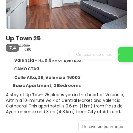
Up Town 25
Добре
7,4
680
Свържете се с нас
Valencia - На 0,9 км от центъра
САМО СТАЯ
Calle Alta, 25, Valencia 46003
Basic Apartment, 2 Bedrooms
A stay at Up Town 25 places you in the heart of Valencia,
within a 10-minute walk of Central Market and Valencia
Cathedral. This aparthotel is 0.6 mi (1 km) from Plaza del
Ayuntamiento and 3 mi (4.8 km) from City of Arts and
Sciences.
Повече информация
Make use of convenient amenities, which include