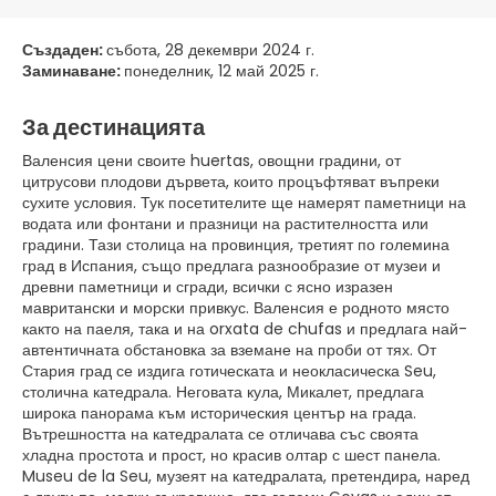
Създаден:
събота, 28 декември 2024 г.
Заминаване:
понеделник, 12 май 2025 г.
За дестинацията
Валенсия цени своите huertas, овощни градини, от
цитрусови плодови дървета, които процъфтяват въпреки
сухите условия. Тук посетителите ще намерят паметници на
водата или фонтани и празници на растителността или
градини. Тази столица на провинция, третият по големина
град в Испания, също предлага разнообразие от музеи и
древни паметници и сгради, всички с ясно изразен
мавритански и морски привкус. Валенсия е родното място
както на паеля, така и на orxata de chufas и предлага най-
автентичната обстановка за вземане на проби от тях. От
Стария град се издига готическата и неокласическа Seu,
столична катедрала. Неговата кула, Микалет, предлага
широка панорама към историческия център на града.
Вътрешността на катедралата се отличава със своята
хладна простота и прост, но красив олтар с шест панела.
Museu de la Seu, музеят на катедралата, претендира, наред