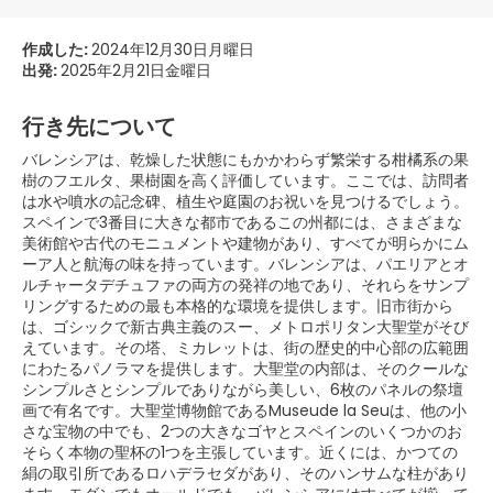
作成した:
2024年12月30日月曜日
出発:
2025年2月21日金曜日
行き先について
バレンシアは、乾燥した状態にもかかわらず繁栄する柑橘系の果
樹のフエルタ、果樹園を高く評価しています。ここでは、訪問者
は水や噴水の記念碑、植生や庭園のお祝いを見つけるでしょう。
スペインで3番目に大きな都市であるこの州都には、さまざまな
美術館や古代のモニュメントや建物があり、すべてが明らかにム
ーア人と航海の味を持っています。バレンシアは、パエリアとオ
ルチャータデチュファの両方の発祥の地であり、それらをサンプ
リングするための最も本格的な環境を提供します。旧市街から
は、ゴシックで新古典主義のスー、メトロポリタン大聖堂がそび
えています。その塔、ミカレットは、街の歴史的中心部の広範囲
にわたるパノラマを提供します。大聖堂の内部は、そのクールな
シンプルさとシンプルでありながら美しい、6枚のパネルの祭壇
画で有名です。大聖堂博物館であるMuseude la Seuは、他の小
さな宝物の中でも、2つの大きなゴヤとスペインのいくつかのお
そらく本物の聖杯の1つを主張しています。近くには、かつての
絹の取引所であるロハデラセダがあり、そのハンサムな柱があり