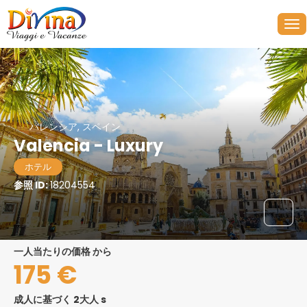
バレンシア, スペイン
Valencia - Luxury
ホテル
参照 ID:
18204554
一人当たりの価格 から
175 €
成人に基づく 2大人 s