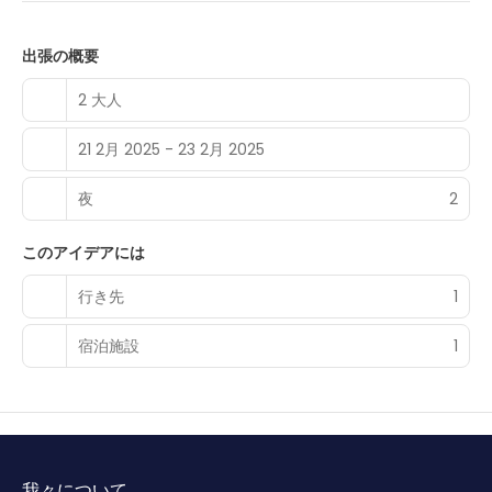
services.
Make yourself at home in one of the 85 guestrooms
出張の概要
featuring minibars and flat-screen televisions.
Complimentary wireless internet access keeps you
2 大人
connected, and digital programming is available for your
entertainment. Private bathrooms with bathtubs or
21 2月 2025 - 23 2月 2025
showers feature complimentary toiletries and hair dryers.
Conveniences include laptop-compatible safes and
desks, and housekeeping is provided daily.
夜
2
Satisfy your appetite for lunch or dinner at the hotel's
このアイデアには
restaurant, Bumpgreen, or stay in and take advantage of
the room service (during limited hours). Buffet breakfasts
行き先
1
are served on weekdays from 7:00 AM to 10:30 AM for a
fee.
宿泊施設
1
Featured amenities include complimentary newspapers
in the lobby, dry cleaning/laundry services, and a 24-hour
front desk.
我々について