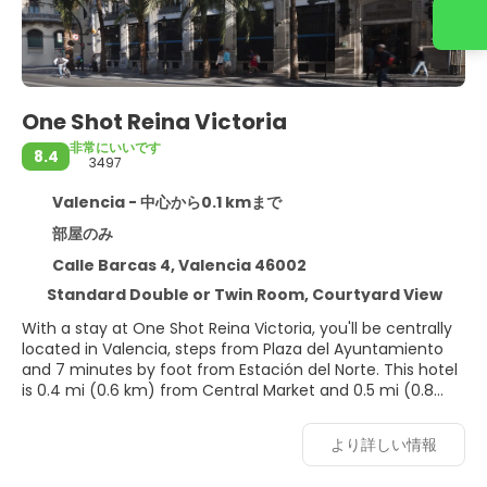
お 問い合わせ
One Shot Reina Victoria
非常にいいです
8.4
3497
Valencia - 中心から0.1 kmまで
部屋のみ
Calle Barcas 4, Valencia 46002
Standard Double or Twin Room, Courtyard View
With a stay at One Shot Reina Victoria, you'll be centrally
located in Valencia, steps from Plaza del Ayuntamiento
and 7 minutes by foot from Estación del Norte. This hotel
is 0.4 mi (0.6 km) from Central Market and 0.5 mi (0.8
km) from Valencia Cathedral.
より詳しい情報
Make use of convenient amenities, which include
complimentary wireless internet access and concierge