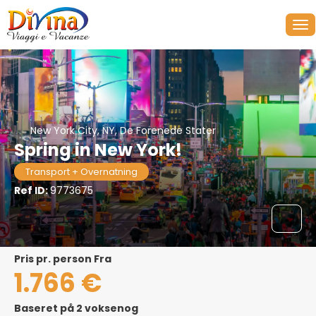
New York City, NY, De Forenede Stater
Spring in New York!
Transport + Overnatning
Ref ID:
9773675
pris pr. person Fra
1.766 €
Baseret på 2 voksenog