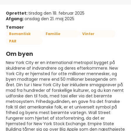
Oprettet:
tirsdag den 18. februar 2025
Afgang:
onsdag den 21. maj 2025
Temaer
Romantisk
Familie
Vinter
PAR
Om byen
New York City er en international metropol bygget på
skuldrene af indvandrere og deres efterkommere. New
York City er hjemsted for otte millioner mennesker, og
byen modtager mere end 50 millioner besøgende om
året. Din tur i New York City bør inkludere smagsprøver på
mad fra hundreder af forskellige kulturer, og du kan nemt
udforske den til fods, med taxi eller via det berømte
metrosystem. Frihedsgudinden, en gave fra det franske
folk til det amerikanske folk, er et universelt symbol på
frihed og byens mest berømte vartegn. Wall Street
fungerer som hjertet af storforretning, da det er
hjemsted for New York Stock Exchange. Empire State
Building tårner sig op over Big Apple som den næsthøjeste