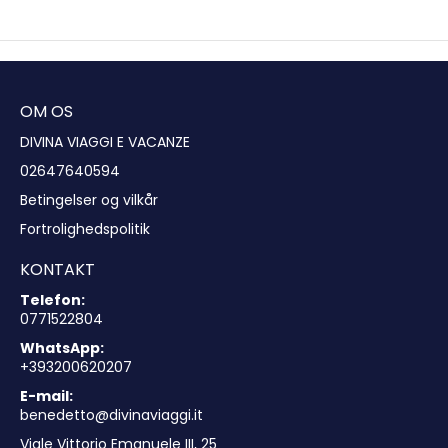
OM OS
DIVINA VIAGGI E VACANZE
02647640594
Betingelser og vilkår
Fortrolighedspolitik
KONTAKT
Telefon:
0771522804
WhatsApp:
+393200620207
E-mail:
benedetto@divinaviaggi.it
Viale Vittorio Emanuele III, 25