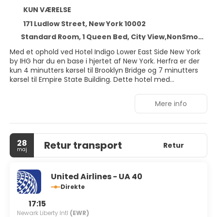
KUN VÆRELSE
171 Ludlow Street, New York 10002
Standard Room, 1 Queen Bed, City View,NonSmoking
Med et ophold ved Hotel Indigo Lower East Side New York
by IHG har du en base i hjertet af New York. Herfra er der
kun 4 minutters kørsel til Brooklyn Bridge og 7 minutters
kørsel til Empire State Building. Dette hotel med
luksusfaciliteter ligger 4,4 km fra Madison Square Garden
og 5,3 km fra Barclays Center Brooklyn.
Mere info
Drag fordel af de rekreative tilbud, inklusive et døgnåbent
fitnesscenter og en sæsonbestemt udendørs pool. Andre
faciliteter på dette hotel inkluderer gratis trådløs
28
Retur transport
internetadgang, concierge-tjenester og tv på
Retur
maj
fællesarealer.
Føl dig hjemme i et af de 294 værelser med individuelt
United Airlines - UA 40
design, der desuden har minibar og fladskærms-tv. Med
Direkte
gratis Wi-Fi kan du altid komme på nettet, og
satellitkanaler sørger for underholdningen. Værelset har
17:15
et privat badeværelse med designertoiletartikler og
Newark Liberty Intl
(EWR)