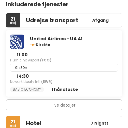
Inkluderede tjenester
21
Udrejse transport
Afgang
maj
United Airlines - UA 41
Direkte
11:00
Fiumicino Airport
(FCO)
9h 30m
14:30
Newark Liberty Intl
(EWR)
1 håndtaske
BASIC ECONOMY
Se detaljer
21
Hotel
7 Nights
maj