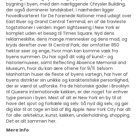
bygning i byen, med den nærliggende Chrysler Building,
der også dominerer landskabet. I nærheden ligger
hovedkvarteret for De Forenede Nationer med udsigt over
East River og Grand Central Terminal, en af de travleste
togstationer i verden. Ingen sightseeing i New York er
komplet uden et besøg til Times Square. Nyd dens
reklameskilte, dens mange mennesker og dens mad, og
kryds derefter over til Central Park, der omfatter 850
hektar søer og enge, hvor man kan komme væk fra
byens summen. Du har også dit valg af kunst- og
historiemuseer, samt Reflecting Absence Memorial and
Museum, hvor du kan ære ofrene for 9/11. Selvom
Manhattan huser de fleste af byens vartegn, har hver af
byens distrikter sin unikke og karakteristiske personlighed,
der er værd at udforske. Fra de historiske gader i Brooklyn
til Queens internationale køkken, er der noget for enhver
type person i byen. Mest af alt er New York en by til at
have det sjovt og forkæle sig selv. Så nyd dig selv, og gør
dig klar til at tage en bid af Big Apple. New York City har alt
for alle: arkitektur, kunst, køkken, underholdning, shopping.
Det er alt sammen her.
Mere info