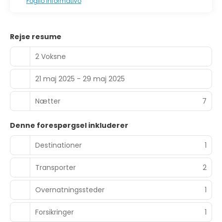
Foglio Informativo
Rejse resume
2 Voksne
21 maj 2025 - 29 maj 2025
Nætter
7
Denne forespørgsel inkluderer
Destinationer
1
Transporter
2
Overnatningssteder
1
Forsikringer
1