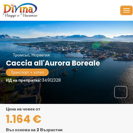
Тромсьо, Норвегия
Caccia all'Aurora Boreale
Транспорт + хотел
ИД на препратка:
34912328
цена на човек от
1.164 €
Въз основа на 2 Възрастни