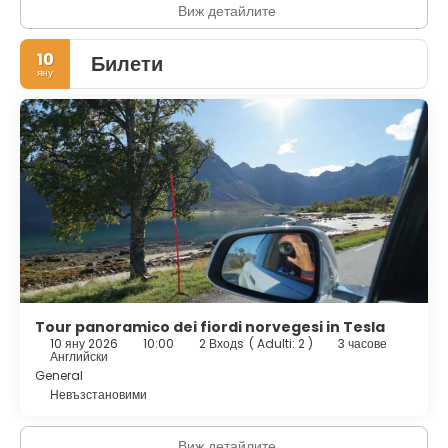
Виж детайлите
10
Билети
яну
Tour panoramico dei fiordi norvegesi in Tesla
10 яну 2026
10:00
2 Входs
(
Adulti: 2
)
3 часове
Английски
General
Невъзстановими
Виж детайлите