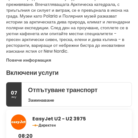
преживяване. Впечатляващата Арктическа катедрала, с
триъгълния си силует и витраж, се е превърнала в икона на
града. Музеи като Polaria и Полярния музей разказват
истории за арктическата дива природа, климат и легендарни
полярни експедиции. След ден на проучване, стоплете се в
уютни кафенета или опитайте местни специалитети -
пресен арктически сивен, треска, елени и дива къпина - в
ресторанти, вариращи от небрежни бистра до иновативни
изискани ястия от New Nordic.
Повече информация
Включени услуги
Отпътуване транспорт
07
яну
Заминаване
EasyJet U2 - U2 3975
Директен
08:20