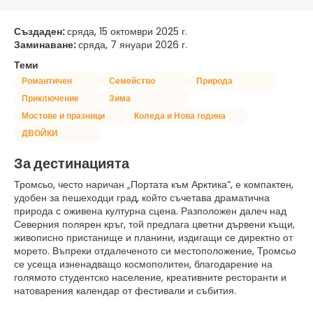
Създаден:
сряда, 15 октомври 2025 г.
Заминаване:
сряда, 7 януари 2026 г.
Теми
Романтичен
Семейство
Природа
Приключение
Зима
Мостове и празници
Коледа и Нова година
ДВОЙКИ
За дестинацията
Тромсьо, често наричан „Портата към Арктика“, е компактен,
удобен за пешеходци град, който съчетава драматична
природа с оживена културна сцена. Разположен далеч над
Северния полярен кръг, той предлага цветни дървени къщи,
живописно пристанище и планини, издигащи се директно от
морето. Въпреки отдалеченото си местоположение, Тромсьо
се усеща изненадващо космополитен, благодарение на
голямото студентско население, креативните ресторанти и
натоварения календар от фестивали и събития.