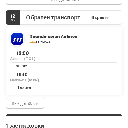
12
Обратен транспорт
Върнете
яну
Scandinavian Airlines
1 Спирка
12:00
Лангнес
(TOS)
7ч. 10m
19:10
Малпенса
(MXP)
1 чанта
Виж детайлите
1 застраховки