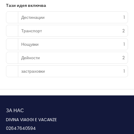
Тази идея включва
Дестинации
1
Транспорт
2
Нощувки
1
Дейности
2
застраховки
1
ЗА НАС
DIVINA VIAGGI E VACANZE
02647640594