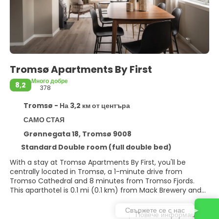
Tromsø Apartments By First
Много добре
8,2
378
Tromsø - На 3,2 км от центъра
САМО СТАЯ
Grønnegata 18, Tromsø 9008
Standard Double room (full double bed)
With a stay at Tromsø Apartments By First, you'll be
centrally located in Tromsø, a 1-minute drive from
Tromso Cathedral and 8 minutes from Tromso Fjords.
This aparthotel is 0.1 mi (0.1 km) from Mack Brewery and
0.1 mi (0.2 km) from Tromso Center for Contemporary
Art.
Свържете се с нас
Повече информация