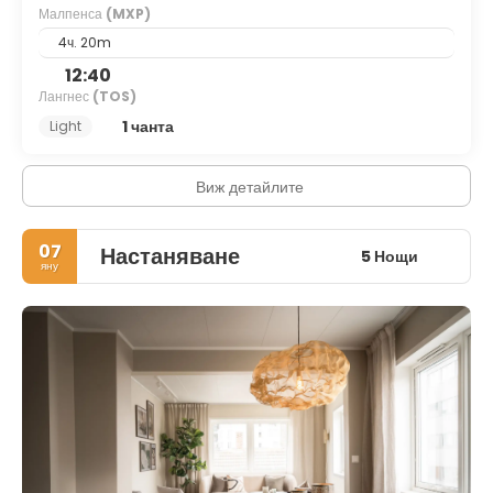
Малпенса
(MXP)
4ч. 20m
12:40
Лангнес
(TOS)
1 чанта
Light
Виж детайлите
07
Настаняване
5 Нощи
яну