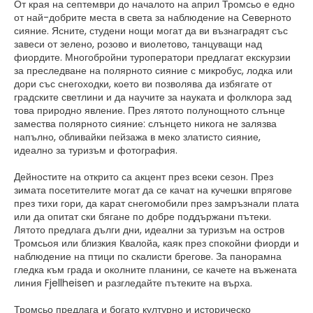
От края на септември до началото на април Тромсьо е едно
от най-добрите места в света за наблюдение на Северното
сияние. Ясните, студени нощи могат да ви възнаградят със
завеси от зелено, розово и виолетово, танцуващи над
фиордите. Многобройни туроператори предлагат екскурзии
за преследване на полярното сияние с микробус, лодка или
дори със снегоходки, което ви позволява да избягате от
градските светлини и да научите за науката и фолклора зад
това природно явление. През лятото полунощното слънце
замества полярното сияние: слънцето никога не залязва
напълно, обливайки пейзажа в меко златисто сияние,
идеално за туризъм и фотография.
Дейностите на открито са акцент през всеки сезон. През
зимата посетителите могат да се качат на кучешки впрягове
през тихи гори, да карат снегомобили през замръзнали плата
или да опитат ски бягане по добре поддържани пътеки.
Лятото предлага дълги дни, идеални за туризъм на остров
Тромсьоя или близкия Квалойа, каяк през спокойни фиорди и
наблюдение на птици по скалисти брегове. За панорамна
гледка към града и околните планини, се качете на въжената
линия Fjellheisen и разгледайте пътеките на върха.
Тромсьо предлага и богато културно и историческо